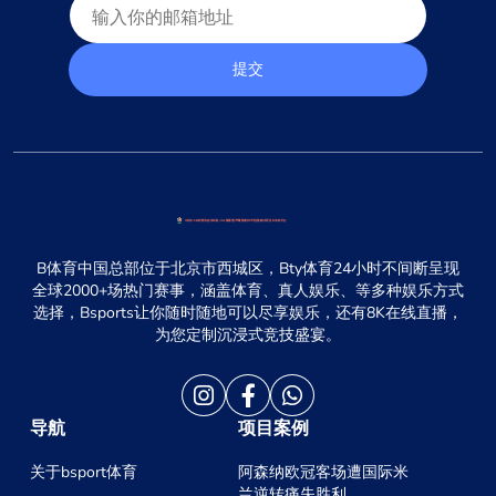
提交
B体育中国总部位于北京市西城区，Bty体育24小时不间断呈现
全球2000+场热门赛事，涵盖体育、真人娱乐、等多种娱乐方式
选择，Bsports让你随时随地可以尽享娱乐，还有8K在线直播，
为您定制沉浸式竞技盛宴。
导航
项目案例
关于bsport体育
阿森纳欧冠客场遭国际米
兰逆转痛失胜利