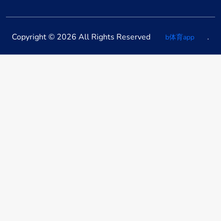
Copyright © 2026 All Rights Reserved
.
b体育app