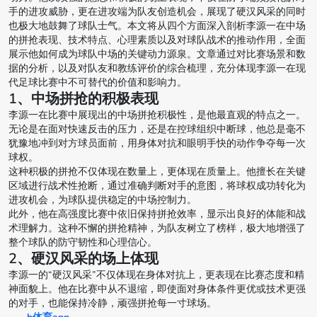
手的进攻威胁，更在进攻端为队友创造机会，展现了硬汉风采的同时
也极大地鼓舞了球队士气。本文将从四个方面深入剖析李源一在中场
的拼抢表现、技术特点、心理素质以及对球队战术的推动作用，全面
展示他如何成为球队中场的关键动力源泉。文章通过对比赛场景和数
据的分析，以及对队友和教练评价的综合梳理，充分体现李源一在现
代足球比赛中不可替代的价值和影响力。
1、中场拼抢的积极表现
李源一在比赛中展现出的中场拼抢积极性，是他最直观的特点之一。
无论是在面对快速反击的压力，还是在控球组织中断球，他总是毫不
犹豫地冲到对方球员面前，用身体对抗和眼明手快的动作争夺每一次
球权。
这种积极的拼抢不仅体现在数量上，更体现在质量上。他擅长在关键
区域进行战术性抢断，通过准确判断对手的意图，将球权成功转化为
进攻机会，为球队提供稳定的中场控制力。
此外，他在高强度比赛中依旧保持拼抢效率，显示出良好的体能和战
术理解力。这种不懈的拼抢精神，为队友树立了榜样，极大地增强了
整个球队的防守韧性和心理信心。
2、硬汉风采的场上体现
李源一的“硬汉风采”不仅体现在身体对抗上，更表现在比赛态度和精
神面貌上。他在比赛中从不退缩，即使面对身体条件更优或技术更强
的对手，也能保持冷静，顽强拼抢每一寸球场。