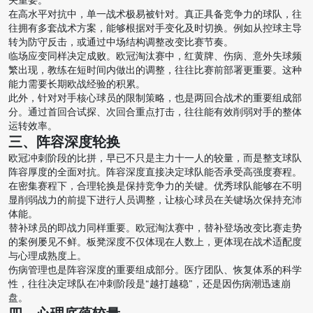
关重要。
在高水平对抗中，单一战术极易被针对。真正具备竞争力的球队，往
往拥有多套战术方案，能够根据对手变化及时切换。例如从控球主导
转为防守反击，或通过中场结构调整改变比赛节奏。
临场应变同样决定成败。欧冠淘汰赛中，红黄牌、伤病、意外失球频
繁出现，教练在短时间内做出的调整，往往比赛前部署更重要。这种
能力需要长期欧战经验的积累。
此外，针对对手核心球员的限制策略，也是两回合战术的重要组成部
分。通过首回合试探、次回合重点打击，往往能有效削弱对手的整体
运转效率。
三、阵容深度轮换
欧冠冲刺阶段的比拼，早已不只是主力十一人的较量，而是整支球队
阵容厚度的全面对抗。阵容深度直接决定球队能否承受高强度赛程。
在密集赛程下，合理轮换是保持竞争力的关键。优秀球队能够在不明
显削弱战力的前提下进行人员调整，让核心球员在关键场次保持充沛
体能。
替补球员的即战力同样重要。欧冠淘汰赛中，替补登场改变比赛走势
的案例屡见不鲜。板凳深度不仅体现在人数上，更体现在战术适配度
与心理成熟度上。
伤病管理也是阵容深度的重要组成部分。医疗团队、恢复体系的科学
性，往往决定球队在冲刺阶段是“越打越稳”，还是因伤病潮迅速崩
盘。