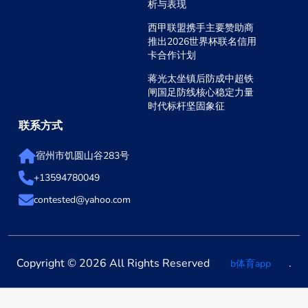
析与表现
西甲联盟携手主要赞助商
推出2026世界杯联名信用
卡合作计划
蒋光太坐镇后防成中超铁
闸国足防线核心稳定力量
时代标杆坚固象征
联系方式
宿州市饥圆山谷283号
+13594780049
contested@yahoo.com
Copyright © 2026 All Rights Reserved
.
b体育app