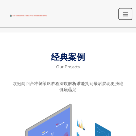
经典案例
Our Projects
欧冠两回合冲刺策略赛程深度解析谁能笑到最后展现更强稳
健底蕴足