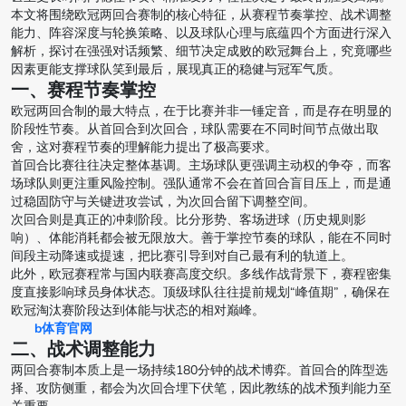
本文将围绕欧冠两回合赛制的核心特征，从赛程节奏掌控、战术调整
能力、阵容深度与轮换策略、以及球队心理与底蕴四个方面进行深入
解析，探讨在强强对话频繁、细节决定成败的欧冠舞台上，究竟哪些
因素更能支撑球队笑到最后，展现真正的稳健与冠军气质。
一、赛程节奏掌控
欧冠两回合制的最大特点，在于比赛并非一锤定音，而是存在明显的
阶段性节奏。从首回合到次回合，球队需要在不同时间节点做出取
舍，这对赛程节奏的理解能力提出了极高要求。
首回合比赛往往决定整体基调。主场球队更强调主动权的争夺，而客
场球队则更注重风险控制。强队通常不会在首回合盲目压上，而是通
过稳固防守与关键进攻尝试，为次回合留下调整空间。
次回合则是真正的冲刺阶段。比分形势、客场进球（历史规则影
响）、体能消耗都会被无限放大。善于掌控节奏的球队，能在不同时
间段主动降速或提速，把比赛引导到对自己最有利的轨道上。
此外，欧冠赛程常与国内联赛高度交织。多线作战背景下，赛程密集
度直接影响球员身体状态。顶级球队往往提前规划“峰值期”，确保在
欧冠淘汰赛阶段达到体能与状态的相对巅峰。
b体育官网
二、战术调整能力
两回合赛制本质上是一场持续180分钟的战术博弈。首回合的阵型选
择、攻防侧重，都会为次回合埋下伏笔，因此教练的战术预判能力至