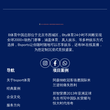
B体育中国总部位于北京市西城区，Bty体育24小时不间断呈现
全球2000+场热门赛事，涵盖体育、真人娱乐、等多种娱乐方式
选择，Bsports让你随时随地可以尽享娱乐，还有8K在线直播，
为您定制沉浸式竞技盛宴。
导航
项目案例
关于bsport体育
阿森纳欧冠客场遭国际米
兰逆转痛失胜利
经典案例
郑智荣膺2013年亚洲足球
企业文化
先生书写中国队长荣耀与
恒大时代传奇
服务方向