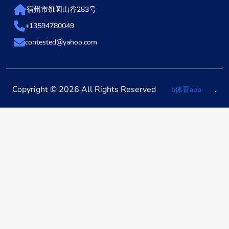
宿州市饥圆山谷283号
+13594780049
contested@yahoo.com
Copyright © 2026 All Rights Reserved
.
b体育app