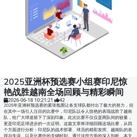
2025亚洲杯预选赛小组赛印尼惊
艳战胜越南全场回顾与精彩瞬间
2026-06-18 10:21:21
42
2025年亚洲杯预选赛的紧张氛围让各支球队都付出了极大的努力，但
在其中一场引人注目的比赛中，印尼队以令人惊艳的表现战胜了越南
队，给广大球迷留下了深刻印象。此次比赛不仅仅是两队间的较量，
更是印尼足球进步的一次证明。这篇文章将详细回顾这场比赛，从四
个方面进行分析：印尼队的战术部署、球员的精彩发挥、越南队的表
现与失误、以及比赛中的关键时刻。通过这些方面的深入剖析，本文