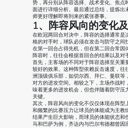
势，再分别从阵容选择、战术变化、焦点
面进行详细分析。最后通过总结，提炼出
师更好理解即将到来的紧张赛事。
1、阵容风向的变化
在欧冠两回合对决中，阵容的选择通常是
格的对手时，球队必须在攻击与防守之间
在第一回合占得先机，但在第二回合常因
阵容时，往往会根据首回合的结果以及对
首先，主客场的不同对于阵容选择至关重
较好的效果。这种阵型依赖反击速度，往
洲顶级俱乐部，如切尔西、拜仁、曼联等
对方的进攻空间。相较之下，主场作战时
味着更多的进攻机会，但也伴随着防守压
关键。
其次，阵容风向的变化不仅仅体现在阵型
和频繁的比赛压力让球员的体能成为主教
结果产生巨大影响，而球员的体能状态和
马和巴萨为例，齐达内与巴尔韦德都曾因