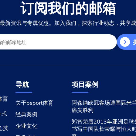
订阅我们的邮箱
最新资讯与专属优惠。加入我们，探索行业动态，共享
导航
项目案例
体育
关于bsport体育
阿森纳欧冠客场遭国际米
痛失胜利
方式
经典案例
郑智荣膺2013年亚洲足球
企业文化
竞技
书写中国队长荣耀与恒大