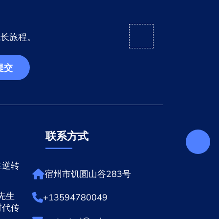
成长旅程。
提交
联系方式
兰逆转
宿州市饥圆山谷283号
先生
+13594780049
时代传