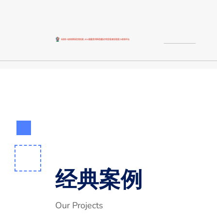
经典案例
Our Projects