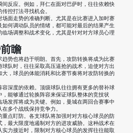
瞬间反应。例如，拜仁在面对巴萨时，往往依赖快
的传控打法寻找机会。
对场面走势的准确判断。尤其是在比赛进入加时赛
及如何调动队员的情绪，都可能对最后的结果产生
的临场调整和战术变化，尤其是针对对方球员心理
势前瞻
术趋势也将趋于明朗。首先，攻防转换将成为比赛
游球队时，往往采取高压逼抢的战术，迫使对方出
加大，球员的体能消耗和比赛节奏将对攻防转换的
阵容深度的依赖。顶级球队往往拥有更多的替补球
中，能够通过轮换阵容来保证球队整体的竞技状
临场发挥将成为关键。例如，曼城在两回合赛事中
队在多个战线保持竞争力。
的重点盯防。各支球队将加强对对方核心球员的防
式，最大限度地遏制对方的进攻威胁。这种战术在
队实力接近时，限制对方核心球员的发挥往往能取