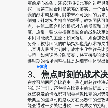
赛前精心准备，还必须根据比赛的进程灵
探，而第二回合则是策略的落实。一个合
误的战术调整则可能带来不可挽回的后果
例如，针对实力相当的对手，教练团队可
点。在第二回合则会根据对方的反应和自
度。通常，强队会根据首回合的战果决定
术则可能成为主流；如果落后，则会加强
另外，教练团队的临场指挥也是战术布局
比赛进入最后时刻时，战术变化往往是比
决策、如何调整攻防节奏，将直接影响比
键时刻的临场调整往往是从细节中体现出
b体育
3、焦点时刻的战术
在欧冠的两回合比赛中，焦点时刻往往决
的进球时刻，还包括在比赛中的转折点，
这些突发的情况都可能会导致比赛的局势
最典型的焦点时刻是双方在比赛中的进攻
能会通过一次关键进攻、一次成功的抢断