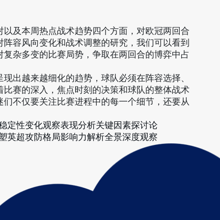
对以及本周热点战术趋势四个方面，对欧冠两回合
对阵容风向变化和战术调整的研究，我们可以看到
对复杂多变的比赛局势，争取在两回合的博弈中占
呈现出越来越细化的趋势，球队必须在阵容选择、
着比赛的深入，焦点时刻的决策和球队的整体战术
迷们不仅要关注比赛进程中的每一个细节，还要从
稳定性变化观察表现分析关键因素探讨论
塑英超攻防格局影响力解析全景深度观察