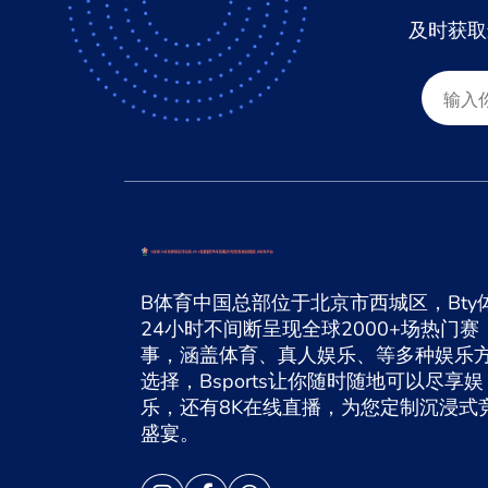
及时获取
B体育中国总部位于北京市西城区，Bty
24小时不间断呈现全球2000+场热门赛
事，涵盖体育、真人娱乐、等多种娱乐
选择，Bsports让你随时随地可以尽享娱
乐，还有8K在线直播，为您定制沉浸式
盛宴。