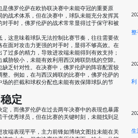
也是佛罗伦萨在欧协联决赛中未能夺冠的重要原
20
同的战术体系，但在决赛中，球队未能充分发挥其
的对手时，佛罗伦萨的战术常常显得过于保守和被
整
低，这意味着球队无法控制比赛节奏，往往需要依
略在面对攻击力更强的对手时，显得不够高效。在
出了过多的精力，导致进攻端未能得到有效支持；
击威胁较小，未能有效利用西汉姆联防线的空隙。
20
也缺乏针对性。在决赛中，佛罗伦萨的阵容配置较
调整。例如，在与西汉姆联的比赛中，佛罗伦萨的
利
中场的拦截和球权分配也未能有效保障球队的节
不稳定
决定，而佛罗伦萨在过去两年决赛中的表现也暴露
20
若干优秀球员，但在比赛的关键时刻，未能找到足
生
进攻端表现平平，主力前锋如博纳文图拉未能在关