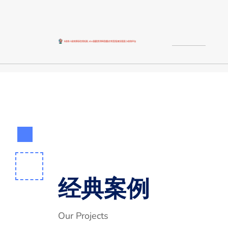
经典案例
Our Projects