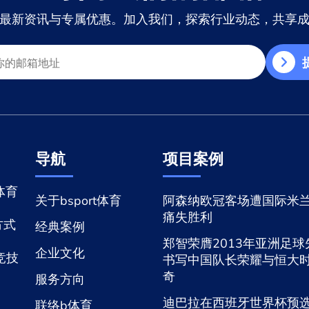
最新资讯与专属优惠。加入我们，探索行业动态，共享
导航
项目案例
体育
关于bsport体育
阿森纳欧冠客场遭国际米
痛失胜利
方式
经典案例
郑智荣膺2013年亚洲足球
企业文化
竞技
书写中国队长荣耀与恒大
奇
服务方向
迪巴拉在西班牙世界杯预
联络b体育