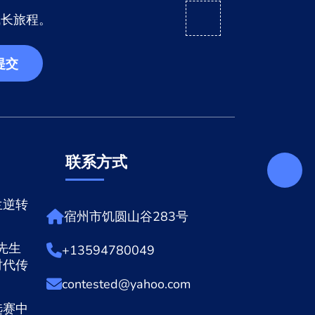
成长旅程。
提交
联系方式
兰逆转
宿州市饥圆山谷283号
先生
+13594780049
时代传
contested@yahoo.com
选赛中