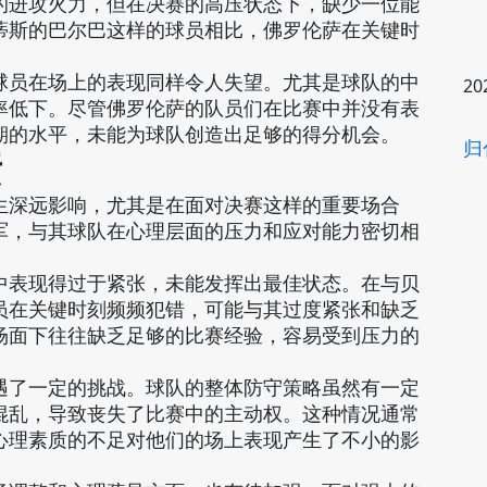
的进攻火力，但在决赛的高压状态下，缺少一位能
蒂斯的巴尔巴这样的球员相比，佛罗伦萨在关键时
球员在场上的表现同样令人失望。尤其是球队的中
20
率低下。尽管佛罗伦萨的队员们在比赛中并没有表
期的水平，未能为球队创造出足够的得分机会。
归
素
生深远影响，尤其是在面对决赛这样的重要场合
军，与其球队在心理层面的压力和应对能力密切相
中表现得过于紧张，未能发挥出最佳状态。在与贝
员在关键时刻频频犯错，可能与其过度紧张和缺乏
场面下往往缺乏足够的比赛经验，容易受到压力的
遇了一定的挑战。球队的整体防守策略虽然有一定
混乱，导致丧失了比赛中的主动权。这种情况通常
心理素质的不足对他们的场上表现产生了不小的影