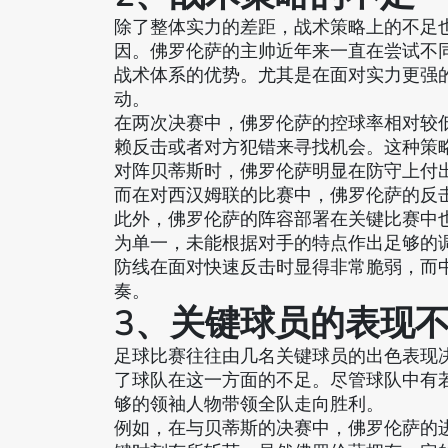
除了整体实力的差距，战术策略上的不足
因。佛罗伦萨的主帅近年来一直在尝试不
战术体系的优势。尤其是在面对实力更强
动。
在两次决赛中，佛罗伦萨的控球率相对较
赖反击或者对方犯错来寻找机会。这种策
对阵贝蒂斯时，佛罗伦萨明显在防守上付
而在对西汉姆联的比赛中，佛罗伦萨的反
此外，佛罗伦萨的阵容部署在关键比赛中
为单一，未能根据对手的特点作出足够的
防线在面对快速反击时显得非常脆弱，而
奏。
3、关键球员的表现
足球比赛往往由几名关键球员的出色表现
了球队在这一方面的不足。尽管球队中有
够的领袖人物带领全队走向胜利。
例如，在与贝蒂斯的决赛中，佛罗伦萨的