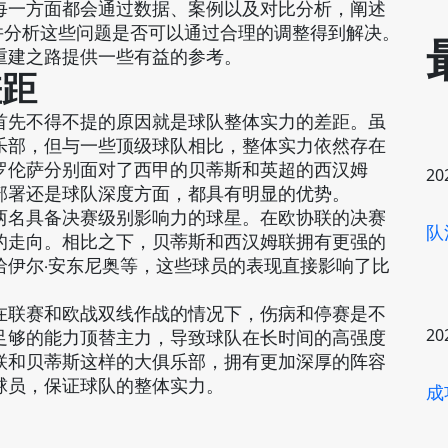
每一方面都会通过数据、案例以及对比分析，阐述
并分析这些问题是否可以通过合理的调整得到解决。
重建之路提供一些有益的参考。
差距
首先不得不提的原因就是球队整体实力的差距。虽
乐部，但与一些顶级球队相比，整体实力依然存在
罗伦萨分别面对了西甲的贝蒂斯和英超的西汉姆
20
部署还是球队深度方面，都具有明显的优势。
两名具备决赛级别影响力的球星。在欧协联的决赛
队
的走向。相比之下，贝蒂斯和西汉姆联拥有更强的
哈伊尔·安东尼奥等，这些球员的表现直接影响了比
在联赛和欧战双线作战的情况下，伤病和停赛是不
20
足够的能力顶替主力，导致球队在长时间的高强度
联和贝蒂斯这样的大俱乐部，拥有更加深厚的阵容
球员，保证球队的整体实力。
成