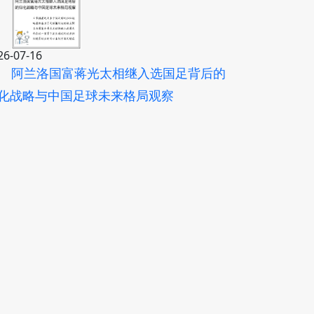
26-07-16
阿兰洛国富蒋光太相继入选国足背后的
化战略与中国足球未来格局观察