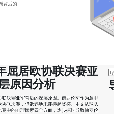
憾背后的
年屈居欧协联决赛亚
深层原因分析
协联决赛亚军背后的深层原因。佛罗伦萨作为意甲
欧协联决赛，但遗憾地未能捧起奖杯。本文从球队
比赛中的心理因素四个方面，逐步探讨导致佛罗伦