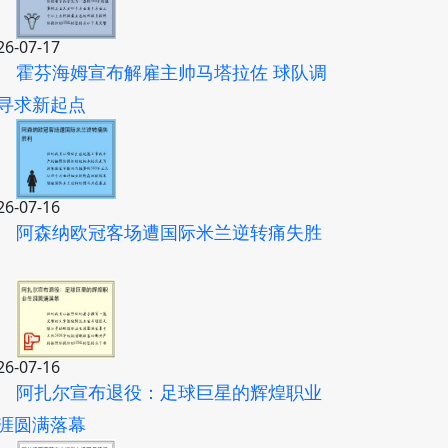
26-07-17
霍芬海姆宣布解雇主帅马塔拉佐 球队调
寻求新起点
26-07-16
阿森纳欧冠客场遭国际米兰逆转痛失胜
26-07-16
阿扎尔宣布退役：足球巨星的辉煌职业
涯圆满落幕