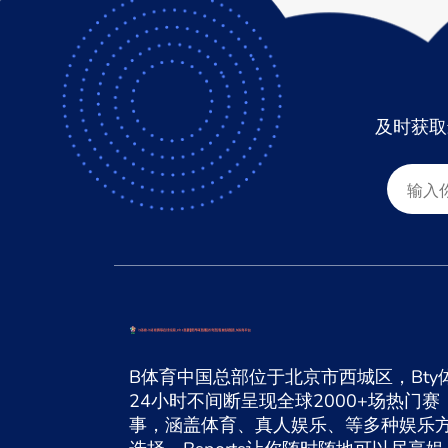
及时获取
B体育中国总部位于北京市西城区，Bty
24小时不间断呈现全球2000+场热门赛
事，涵盖体育、真人娱乐、等多种娱乐