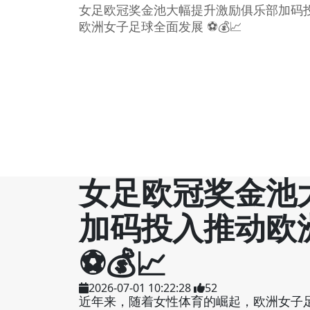
女足欧冠奖金池大幅提升激励俱乐部加码
欧洲女子足球全面发展 ⚽💰📈
女足欧冠奖金池
加码投入推动欧
⚽💰📈
2026-07-01 10:22:28
52
近年来，随着女性体育的崛起，欧洲女子