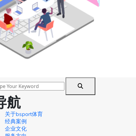
导航
关于bsport体育
经典案例
企业文化