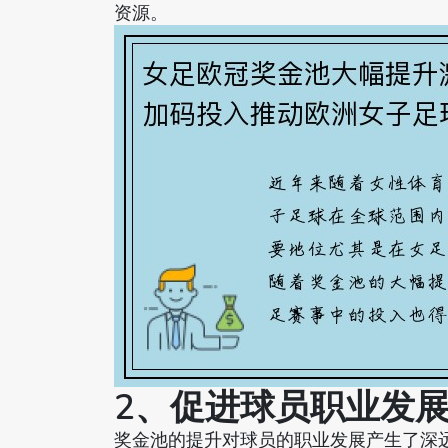
资源。
2、促进球员职业发
奖金池的提升对球员的职业发展产生了深