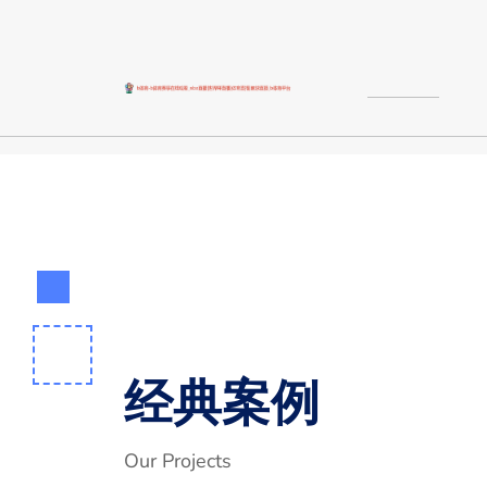
经典案例
Our Projects