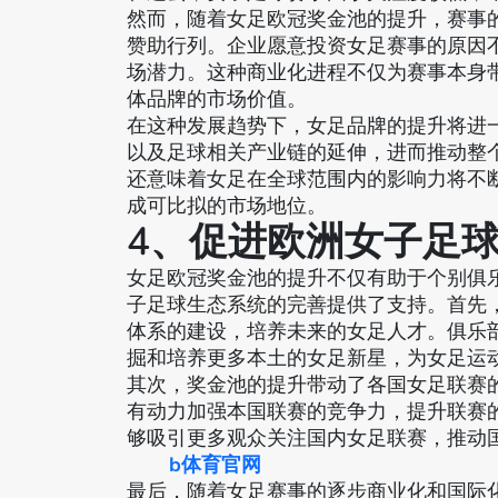
然而，随着女足欧冠奖金池的提升，赛事
赞助行列。企业愿意投资女足赛事的原因
场潜力。这种商业化进程不仅为赛事本身
体品牌的市场价值。
在这种发展趋势下，女足品牌的提升将进
以及足球相关产业链的延伸，进而推动整
还意味着女足在全球范围内的影响力将不
成可比拟的市场地位。
4、促进欧洲女子足
女足欧冠奖金池的提升不仅有助于个别俱
子足球生态系统的完善提供了支持。首先
体系的建设，培养未来的女足人才。俱乐
掘和培养更多本土的女足新星，为女足运
其次，奖金池的提升带动了各国女足联赛
有动力加强本国联赛的竞争力，提升联赛
够吸引更多观众关注国内女足联赛，推动
b体育官网
最后，随着女足赛事的逐步商业化和国际