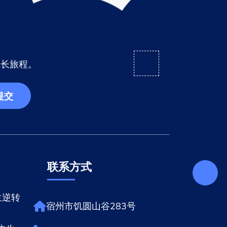
成长旅程。
提交
联系方式
兰逆转
宿州市饥圆山谷283号