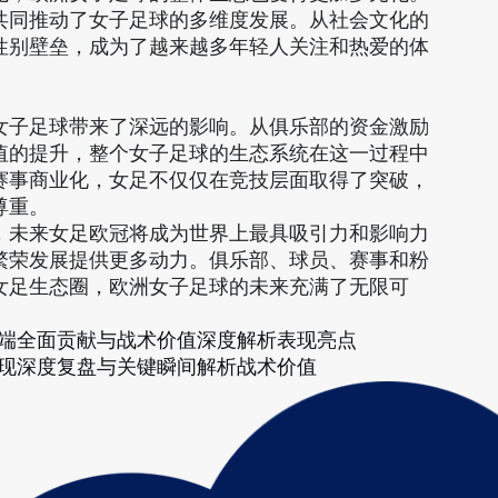
共同推动了女子足球的多维度发展。从社会文化的
性别壁垒，成为了越来越多年轻人关注和热爱的体
女子足球带来了深远的影响。从俱乐部的资金激励
值的提升，整个女子足球的生态系统在这一过程中
赛事商业化，女足不仅仅在竞技层面取得了突破，
尊重。
，未来女足欧冠将成为世界上最具吸引力和影响力
繁荣发展提供更多动力。俱乐部、球员、赛事和粉
女足生态圈，欧洲女子足球的未来充满了无限可
端全面贡献与战术价值深度解析表现亮点
现深度复盘与关键瞬间解析战术价值