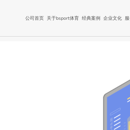
公司首页
关于bsport体育
经典案例
企业文化
服