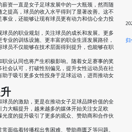
的薪资一直是女子足球发展中的一大瓶颈，然而随
随之提高，球员的收入水平得到了显著改善。这不
足事业，还能够让现有球员更有动力和信心全力投
20
视球员的职业规划，关注球员的成长和发展。更多
更专业的训练设施、更丰富的职业生涯发展路径，
归
得球员不仅能够在技术层面得到提升，也能够在职
和职业认同也将产生积极影响。随着女足赛事的奖
多社会认可，打破性别偏见，提升女性运动员在社
有助于吸引更多女性投身于足球运动，进而推动女
提升
和球员的激励，更是在推动女子足球品牌价值的全
引力大幅提升，越来越多的媒体开始关注女足欧
曝光度的提升吸引了更多的观众、赞助商和合作伙
常常面临着转播权出售困难、赞助商匮乏等问题。