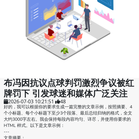
布冯因抗议点球判罚激烈争议被红
牌罚下 引发球迷和媒体广泛关注
2026-07-03 10:21:51
48
好的，我可以根据你的要求生成一篇完整的文章示例，按照摘要、4
个小标题、每个小标题下至少3个段落、最后总结归纳的格式，全文
大约3000字左右。我会保持每段内容均匀、详尽，并使用你要求的
HTML 样式。以下是文章示例：
---
文章摘要：