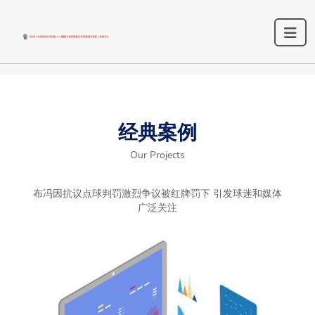
经典案例
Our Projects
布冯因抗议点球判罚激烈争议被红牌罚下 引发球迷和媒体
广泛关注