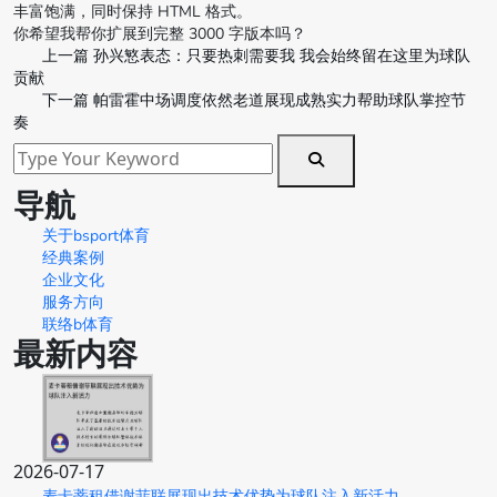
丰富饱满，同时保持 HTML 格式。
你希望我帮你扩展到完整 3000 字版本吗？
上一篇
孙兴慜表态：只要热刺需要我 我会始终留在这里为球队
贡献
下一篇
帕雷霍中场调度依然老道展现成熟实力帮助球队掌控节
奏
导航
关于bsport体育
经典案例
企业文化
服务方向
联络b体育
最新内容
2026-07-17
麦卡蒂租借谢菲联展现出技术优势为球队注入新活力