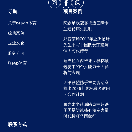
导航
项目案例
关于bsport体育
阿森纳欧冠客场遭国际米
兰逆转痛失胜利
经典案例
郑智荣膺2013年亚洲足球
企业文化
先生书写中国队长荣耀与
恒大时代传奇
服务方向
迪巴拉在西班牙世界杯预
联络b体育
选赛中的个人能力全面解
析与表现
西甲联盟携手主要赞助商
推出2026世界杯联名信用
卡合作计划
蒋光太坐镇后防成中超铁
闸国足防线核心稳定力量
时代标杆坚固象征
联系方式