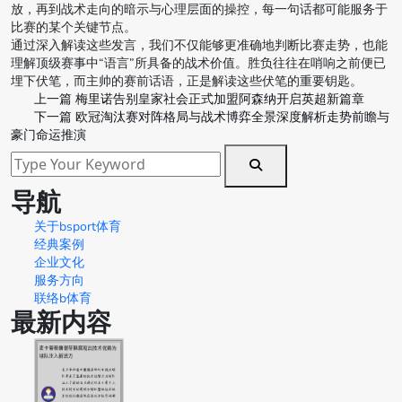
放，再到战术走向的暗示与心理层面的操控，每一句话都可能服务于
比赛的某个关键节点。
通过深入解读这些发言，我们不仅能够更准确地判断比赛走势，也能
理解顶级赛事中“语言”所具备的战术价值。胜负往往在哨响之前便已
埋下伏笔，而主帅的赛前话语，正是解读这些伏笔的重要钥匙。
上一篇
梅里诺告别皇家社会正式加盟阿森纳开启英超新篇章
下一篇
欧冠淘汰赛对阵格局与战术博弈全景深度解析走势前瞻与
豪门命运推演
导航
关于bsport体育
经典案例
企业文化
服务方向
联络b体育
最新内容