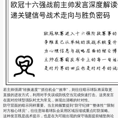
若主帅强调“转换速度”“抓住机会”“效率”，则往往暗示球队将采取更
直接的进攻方式，利用对手失误或防线空当完成快速打击。这类发言
在面对控球型强队时尤为常见，体现出清晰的针对性。
防守层面的暗示同样重要。当主帅频繁提到“防守纪律”“整体性”“限制
对方核心球员”，往往意味着球队会采用区域压缩或重点盯防策略。
这种发言既是战术提示，也是在为可能出现的保守场面提前铺垫舆论