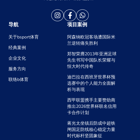
导航
项目案例
关于bsport体育
阿森纳欧冠客场遭国际米
兰逆转痛失胜利
经典案例
郑智荣膺2013年亚洲足球
企业文化
先生书写中国队长荣耀与
恒大时代传奇
服务方向
迪巴拉在西班牙世界杯预
联络b体育
选赛中的个人能力全面解
析与表现
西甲联盟携手主要赞助商
推出2026世界杯联名信用
卡合作计划
蒋光太坐镇后防成中超铁
闸国足防线核心稳定力量
时代标杆坚固象征