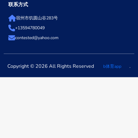
联系方式
宿州市饥圆山谷283号
+13594780049
contested@yahoo.com
Copyright © 2026 All Rights Reserved
.
b体育app