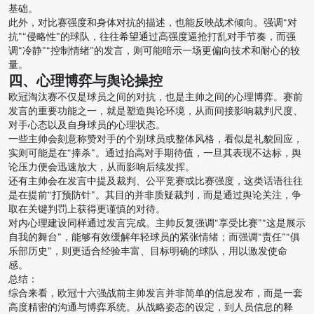
基础。
此外，对比赛强度和身体对抗的描述，也能反映战术倾向。强调“对
抗”“侵略性”的球队，往往希望通过高强度逼抢打乱对手节奏，而强
调“冷静”“控制情绪”的发言，则可能暗示一场更偏向技术和耐心的较
量。
四、心理博弈与舆论操控
欧冠淘汰赛不仅是球员之间的对抗，也是主帅之间的心理博弈。赛前
发言的重要功能之一，就是塑造舆论环境，从而间接影响裁判尺度、
对手心态以及自身球员的心理状态。
一些主帅会刻意称赞对手的个别球员或整体风格，看似是礼貌回应，
实则可能是在“捧杀”。通过抬高对手期待值，一旦其表现不达标，舆
论压力便会迅速放大，从而影响后续发挥。
还有主帅会在发言中提及裁判、公平竞赛或比赛强度，这类话语往往
是在提前“打预防针”。其目的并非质疑裁判，而是通过舆论关注，争
取在关键判罚上获得更谨慎的对待。
对内心理建设同样通过发言完成。主帅反复强调“享受比赛”“这是展示
自我的舞台”，能够有效缓解年轻球员的紧张情绪；而强调“责任”“俱
乐部历史”，则更适合经验丰富、目标明确的球队，用以激发使命
感。
总结：
综合来看，欧冠十六强战前主帅发言并非简单的信息发布，而是一套
高度精密的沟通与博弈系统。从战略姿态的设定，到人员信息的释