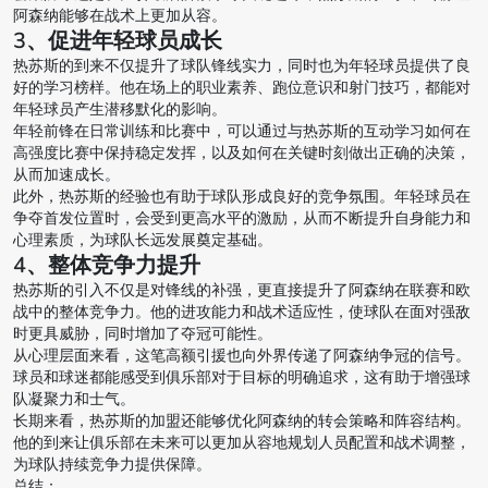
阿森纳能够在战术上更加从容。
3、促进年轻球员成长
热苏斯的到来不仅提升了球队锋线实力，同时也为年轻球员提供了良
好的学习榜样。他在场上的职业素养、跑位意识和射门技巧，都能对
年轻球员产生潜移默化的影响。
年轻前锋在日常训练和比赛中，可以通过与热苏斯的互动学习如何在
高强度比赛中保持稳定发挥，以及如何在关键时刻做出正确的决策，
从而加速成长。
此外，热苏斯的经验也有助于球队形成良好的竞争氛围。年轻球员在
争夺首发位置时，会受到更高水平的激励，从而不断提升自身能力和
心理素质，为球队长远发展奠定基础。
4、整体竞争力提升
热苏斯的引入不仅是对锋线的补强，更直接提升了阿森纳在联赛和欧
战中的整体竞争力。他的进攻能力和战术适应性，使球队在面对强敌
时更具威胁，同时增加了夺冠可能性。
从心理层面来看，这笔高额引援也向外界传递了阿森纳争冠的信号。
球员和球迷都能感受到俱乐部对于目标的明确追求，这有助于增强球
队凝聚力和士气。
长期来看，热苏斯的加盟还能够优化阿森纳的转会策略和阵容结构。
他的到来让俱乐部在未来可以更加从容地规划人员配置和战术调整，
为球队持续竞争力提供保障。
总结：