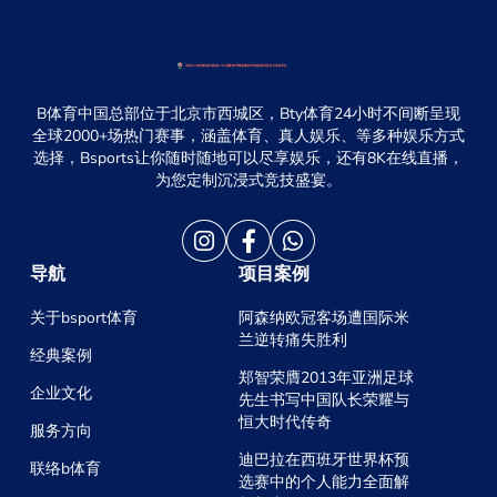
B体育中国总部位于北京市西城区，Bty体育24小时不间断呈现
全球2000+场热门赛事，涵盖体育、真人娱乐、等多种娱乐方式
选择，Bsports让你随时随地可以尽享娱乐，还有8K在线直播，
为您定制沉浸式竞技盛宴。
导航
项目案例
关于bsport体育
阿森纳欧冠客场遭国际米
兰逆转痛失胜利
经典案例
郑智荣膺2013年亚洲足球
企业文化
先生书写中国队长荣耀与
恒大时代传奇
服务方向
迪巴拉在西班牙世界杯预
联络b体育
选赛中的个人能力全面解