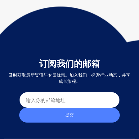
订阅我们的邮箱
及时获取最新资讯与专属优惠。加入我们，探索行业动态，共享
成长旅程。
提交