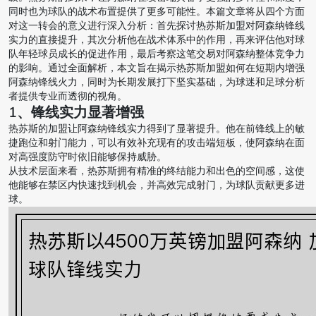
同时也为球队的战术布置提供了更多可能性。本篇文章将从四个方面
对这一转会的意义进行深入分析：首先探讨热苏斯加盟对阿森纳锋线
实力的直接提升，其次分析他在战术体系中的作用，再来评估他对球
队年轻球员成长的促进作用，最后考察这笔交易对阿森纳整体竞争力
的影响。通过全面解析，本文旨在揭示热苏斯加盟如何在短期内增强
阿森纳锋线火力，同时为长期发展打下坚实基础，为球迷和足球分析
者提供专业而透彻的视角。
1、锋线实力显著增强
热苏斯的加盟让阿森纳锋线实力得到了显著提升。他在前锋线上的敏
捷跑位和射门能力，可以有效补充现有的攻击端短板，使阿森纳在面
对高强度防守时依旧能够保持威胁。
从技术层面来看，热苏斯拥有精准的终结能力和出色的空间感，这使
他能够在禁区内快速找到机会，并高效完成射门，为球队贡献更多进
球。