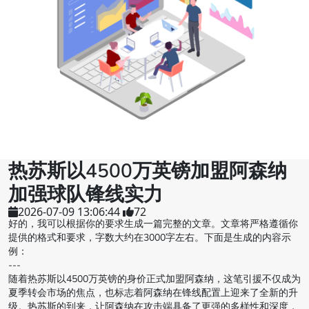
热苏斯以4500万英镑加盟阿森纳
加强球队锋线实力
2026-07-09 13:06:44
72
好的，我可以根据你的要求生成一篇完整的文章。文章将严格遵循你
提供的格式和要求，字数大约在3000字左右。下面是生成的内容示
例：
---
随着热苏斯以4500万英镑的身价正式加盟阿森纳，这笔引援不仅成为
夏季转会市场的焦点，也标志着阿森纳在锋线配置上迎来了全新的升
级。热苏斯的到来，让阿森纳在攻击端具备了更强的多样性和深度，