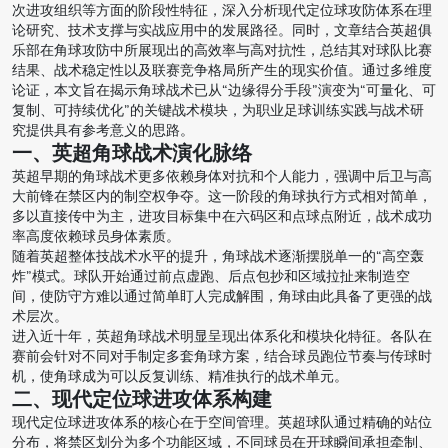
次进攻组织等方面的阶段性特征，深入分析现代定位球攻防体系在理
论研究、技术支撑与实战应用中的发展路径。同时，文章结合英超俱
乐部在角球攻防中所展现出的高效率与高对抗性，总结其对球队比赛
结果、战术稳定性以及联赛竞争格局所产生的现实价值。通过多维度
论证，本文旨在揭示角球战术已从“边缘得分手段”演变为“可量化、可
复制、可持续优化”的关键战术模块，为职业足球训练实践与战术研
究提供具有参考意义的思路。
一、英超角球战术演化脉络
英超早期的角球战术更多依赖身体对抗和个人能力，强调中后卫与高
大前锋在禁区内的制空权争夺。这一阶段的角球执行方式相对简单，
多以直接传中为主，进攻目标集中在六码区和点球点附近，战术成功
率高度依赖球员身体素质。
随着英超整体技战术水平的提升，角球战术逐渐摆脱单一的“高空轰
炸”模式。球队开始通过前点虚跑、后点包抄和区域拉扯来制造空
间，使防守方难以通过简单盯人完成解围，角球由此具备了更强的战
术层次。
进入近十年，英超角球战术明显呈现出体系化和模块化特征。各队在
赛前会针对不同对手制定多套角球方案，结合球员跑位节奏与传球时
机，使角球成为可以反复训练、精准执行的战术单元。
二、现代定位球进攻体系构建
现代定位球进攻体系的核心在于空间管理。英超球队通过精确的站位
分布，将禁区划分为多个功能区域，不同球员在开球瞬间承担牵制、