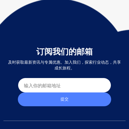
订阅我们的邮箱
及时获取最新资讯与专属优惠。加入我们，探索行业动态，共享
成长旅程。
提交