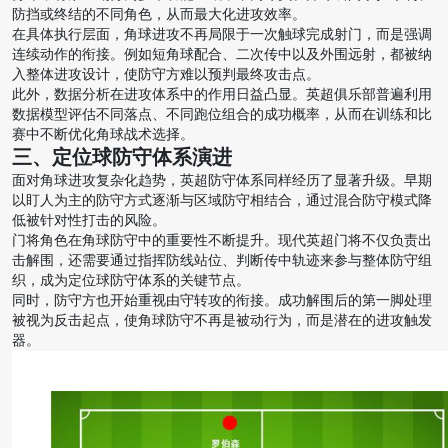
防挡或终结的不同角色，从而最大化进攻效率。
在具体执行层面，角球进攻不再局限于一次触球完成射门，而是强调
连续动作的衔接。例如短角球配合、二次传中以及外围远射，都被纳
入整体进攻设计，使防守方难以预判最终攻击点。
此外，数据分析在进攻体系中的作用日益凸显。英超俱乐部普遍利用
数据模型评估不同落点、不同跑位组合的成功概率，从而在训练和比
赛中不断优化角球战术选择。
三、定位球防守体系演进
面对角球进攻复杂化趋势，英超防守体系同样经历了显著升级。早期
以盯人为主的防守方式逐渐与区域防守相结合，通过混合防守模式降
低被针对性打击的风险。
门将角色在角球防守中的重要性不断提升。现代英超门将不仅负责出
击解围，还需要通过指挥防线站位、判断传中轨迹来参与整体防守组
织，成为定位球防守体系的关键节点。
同时，防守方也开始重视由守转攻的衔接。成功解围后的第一脚处理
被视为反击起点，使角球防守不再是被动行为，而是潜在的进攻触发
器。