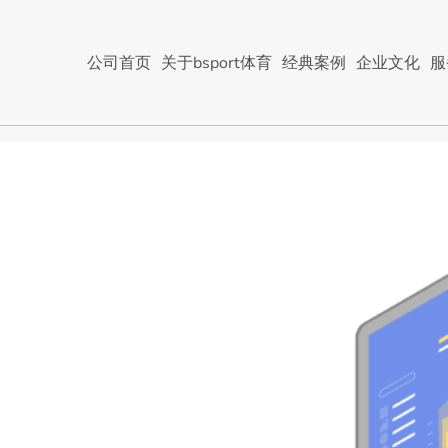
公司首页
关于bsport体育
经典案例
企业文化
服