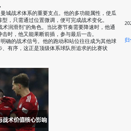
应
是曼城战术体系的重要支点。他的多功能属性，使瓜
阵型，只需通过位置微调，便可完成战术变化。
20
战术润滑剂”的角色。当比赛节奏需要降速时，他通
冲击时，他又能果断前插，参与最后一击。
归
了明确的战术信号。他的跑动和站位往往成为其他球
步、有序，这正是顶级体系球队所追求的比赛状