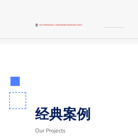
经典案例
Our Projects