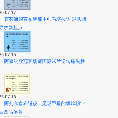
26-07-17
霍芬海姆宣布解雇主帅马塔拉佐 球队调
寻求新起点
26-07-16
阿森纳欧冠客场遭国际米兰逆转痛失胜
26-07-16
阿扎尔宣布退役：足球巨星的辉煌职业
涯圆满落幕