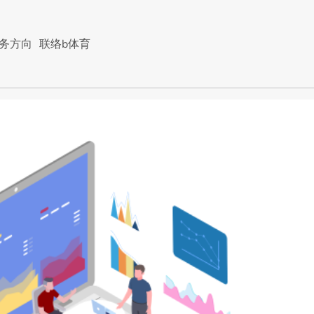
务方向
联络b体育