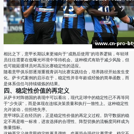
相比之下，意甲长期以来更倾向于“成熟后使用”的培养逻辑，年轻球
员往往需要在低曝光环境中等待机会。这种模式有助于减少风险，但
也可能延缓球员对高压比赛稳定性的适应。
随着意甲俱乐部逐渐重视青训与比赛实践结合，培养路径开始发生变
化。萨卡式案例的启示在于，稳定性并非年龄或经验的简单函数，而
是体系信任与持续锻炼的结果。
四、稳定性价值的再定义
从萨卡对阵德国的表现中可以看出，现代足球中的稳定性已不再等同
于“少失误”，而是体现在连续决策质量和执行一致性上。这种稳定性
允许波动，但拒绝失序。
意甲球队正在经历的，正是稳定性价值的再定义过程。防守数据的稳
定不再是唯一标准，进攻选择的合理性、阵型切换的流畅度同样成为
衡量指标。
这种再定义使意甲稳定性更具弹性，也更符合现代比赛需求。稳定不