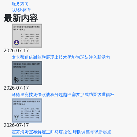
服务方向
联络b体育
最新内容
2026-07-17
麦卡蒂租借谢菲联展现出技术优势为球队注入新活力
2026-07-17
马德里竞技凭借欧战积分超越巴塞罗那成功晋级世俱杯
2026-07-17
霍芬海姆宣布解雇主帅马塔拉佐 球队调整寻求新起点