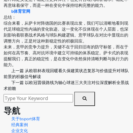
再意味着保守，而是一种在变化中保持结构完整的能力。
b体育官网
总结：
综合来看，从萨卡对阵德国的比赛表现出发，我们可以清晰地看到现
代足球稳定性内涵的变化轨迹。这一变化不仅体现在个人层面，也深
刻影响着联赛战术风格与球队构建逻辑。意甲球队在对比中显现出的
调整方向，正是对这种新稳定性的积极回应。
未来，意甲的竞争力提升，关键不在于回归旧有的防守标签，而在于
如何在高节奏、高对抗环境中建立可持续的体系稳定。萨卡式的表现
提醒我们，真正的稳定性，是在变化中依然保持清晰判断与执行力的
能力。
上一篇
从欧联杯表现回暖看久保建英状态复苏与价值提升对球队
前景的积极信号解读
下一篇
以欧冠晋级路线为轴心球迷三大关注对位深度解析全景战
术前瞻
导航
关于bsport体育
经典案例
企业文化