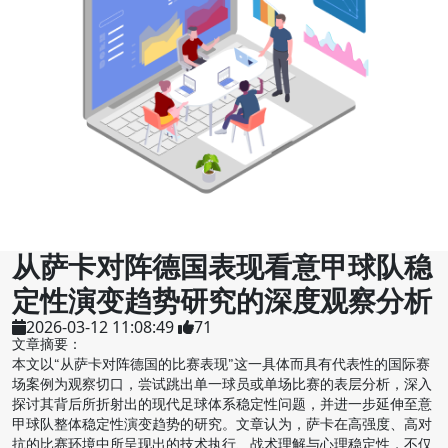
从萨卡对阵德国表现看意甲球队稳
定性演变趋势研究的深度观察分析
2026-03-12 11:08:49
71
文章摘要：
本文以“从萨卡对阵德国的比赛表现”这一具体而具有代表性的国际赛
场案例为观察切口，尝试跳出单一球员或单场比赛的表层分析，深入
探讨其背后所折射出的现代足球体系稳定性问题，并进一步延伸至意
甲球队整体稳定性演变趋势的研究。文章认为，萨卡在高强度、高对
抗的比赛环境中所呈现出的技术执行、战术理解与心理稳定性，不仅