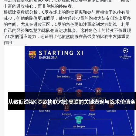
与之前在曼联的角色不同，C罗在欧协联赛中更多扮演的是一个经验
丰富的进攻核心，而非单纯的终结者。
根据比赛数据分析，C罗在场上的跑动距离和参与度相较于以往有所
减少，但他的跑位更加聪明，能够通过少量的跑动为队友创造出更多
的空间。尤其在进攻三区，C罗的角色更加注重牵制对方防线，利用
自己的经验和智慧为球队创造进攻机会。这种角色上的转变不仅展现
了C罗的适应能力，还证明了他依然能够在高强度的比赛中发挥重要
作用。