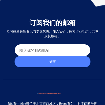
订阅我们的邮箱
及时获取最新资讯与专属优惠。加入我们，探索行业动态，共享
成长旅程。
提交
B体育中国总部位于北京市西城区，Bty体育24小时不间断呈现