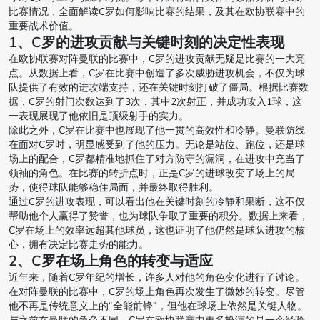
比赛情况，全面解读C罗如何影响比赛的结果，及其在欧协联赛中的
重要战术价值。
1、C罗的进攻贡献与关键时刻的决定性表现
在欧协联赛对阵曼联的比赛中，C罗的进攻贡献无疑是比赛的一大亮
点。从数据上看，C罗在比赛中创造了多次威胁进攻机会，不仅为球
队提供了有效的进攻端支持，还在关键时刻打破了僵局。根据比赛数
据，C罗的射门次数达到了3次，其中2次射正，并成功攻入1球，这
一表现展现了他依旧是顶级射手的实力。
除此之外，C罗在比赛中也展现了他一贯的高效性和冷静。曼联防线
在面对C罗时，明显感受到了他的压力。无论是站位、跑位，还是球
场上的配合，C罗都精准地抓住了对方防守的漏洞，在进攻中充当了
领袖的角色。在比赛的转折点时，正是C罗的进球改变了场上的局
势，使得球队能够稳住局面，并最终取得胜利。
通过C罗的进攻表现，可以看出他在关键时刻的冷静和果断，这不仅
帮助他个人赢得了赞誉，也为球队争取了重要的积分。数据上来看，
C罗在场上的效率远超其他球员，这也证明了他仍然是球队进攻的核
心，拥有决定比赛走势的能力。
2、C罗在场上角色的转变与适应
近年来，随着C罗年纪的增长，许多人对他的角色变化进行了讨论。
在对阵曼联的比赛中，C罗的场上角色再次发生了微妙的转变。尽管
他不再是传统意义上的“全能前锋”，但他在球场上依然是关键人物。