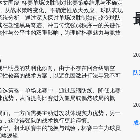
本文围绕“杯赛单场决胜制对比赛策略结果与不确定
题，从战术策略变化、不确定性放大效应、球队表现
系统分析。通过深入探讨单场决胜制如何改变球队
其在塑造黑马奇迹、冲击传统强弱秩序中的关键作
赏性与公平性的双重影响，为理解杯赛魅力与竞技
化
20
现出明显的功利化倾向。由于不存在回合纠错空
队
定性较高的战术方案，以避免因激进打法导致不可
首选策略。单场比赛中，通过压缩防线、降低比赛
球优势，从而提高比赛进入僵局或偶然破局的概
20
局面。一方面需要主动进攻以体现实力优势，另一
击，这使得强队的战术执行更趋谨慎。
成
保守。相比联赛中的轮换与试验，杯赛中主力球员
策略逻辑。