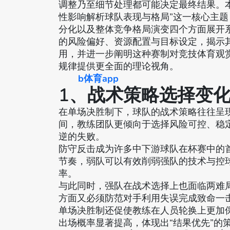
调整乃至细节处理都可能决定最终结果。
性影响解析球队表现与格局”这一核心主
分化以及整体竞争格局演变四个方面展开
的风险偏好、资源配置与目标设定，揭示
用，并进一步阐明这种赛制对竞技体育观
规律提供更全面的理论视角。
b体育app
1、战术策略选择变
在单场决胜制下，球队的战术策略往往呈
间，教练团队更倾向于选择风险可控、稳
逆的失败。
防守反击成为许多中下游球队在杯赛中的
节奏，弱队可以有效削弱强队的技术与控
率。
与此同时，强队在战术选择上也面临两难
方面又必须防范对手利用失误完成致命一
单场决胜制还促使教练在人员轮换上更加
出场概率显著提高，体现出“结果优先”的