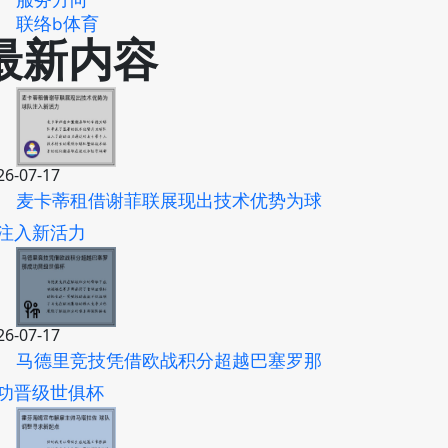
服务方向
联络b体育
最新内容
26-07-17
麦卡蒂租借谢菲联展现出技术优势为球
注入新活力
26-07-17
马德里竞技凭借欧战积分超越巴塞罗那
功晋级世俱杯