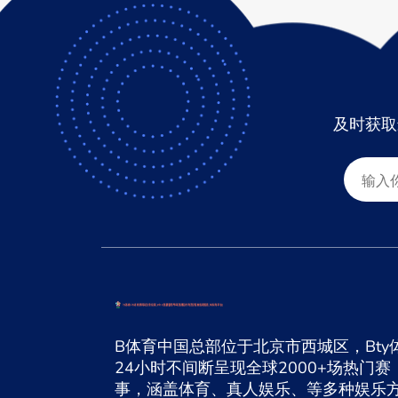
及时获取
B体育中国总部位于北京市西城区，Bty
24小时不间断呈现全球2000+场热门赛
事，涵盖体育、真人娱乐、等多种娱乐