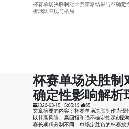
杯赛单场决胜制对比赛策略结果与不确定
析球队表现与格局
杯赛单场决胜制
确定性影响解析
2026-03-15 15:05:19
65
文章摘要的内容：杯赛单场决胜制作为现
以其高风险、高回报和强不确定性深刻影
赛长期积分制不同，单场定胜负的杯赛放