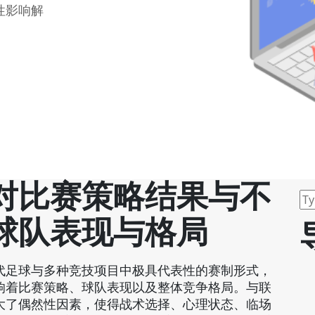
性影响解
对比赛策略结果与不
球队表现与格局
代足球与多种竞技项目中极具代表性的赛制形式，
响着比赛策略、球队表现以及整体竞争格局。与联
大了偶然性因素，使得战术选择、心理状态、临场