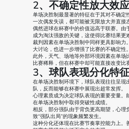
2、不确定性放大效
单场决胜制最显著的特征在于其对不确定
一次偶发失误，都可能被无限放大并直接
偶然进球在杯赛中的价值远高于联赛。由
成为淘汰强敌的关键，这使得比赛结果更
裁判因素在单场决胜制中同样更具影响力。
大讨论，也进一步增强了比赛的不确定性
此外，天气、场地等外部环境因素在单场
比赛稀释，但在杯赛中却可能直接改变比
3、球队表现分化特
在单场决胜制环境下，球队表现往往呈现
队，反而能够在杯赛中展现出超常发挥。
心理素质成为决定球队表现的重要变量。
在单场决胜制中取得突破性成绩。
相反，部分强队由于背负更高期望，心理
致“强队出局”的现象频繁发生。
这种分化还体现在比赛节奏掌控能力上。