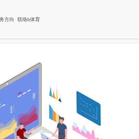
务方向
联络b体育