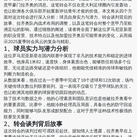
意甲豪门拉齐奥的消息。这笔转会不仅在意大利足球圈内引发轰动，
也让欧洲各大俱乐部开始重新评估青年才俊的价值。本文将从四个方
面对这次转会进行深入分析：球员自身实力与潜力、转会谈判背后的
故事、拉齐奥队内战术布局的调整，以及这笔转会对整个意甲乃至欧
洲足坛的影响。通过细致的阐述，读者将全面了解这位罗马尼亚新星
的职业背景、技术特点以及他加盟拉齐奥后可能带来的变化，从而揭
示2025夏季转会风云的复杂与精彩。
1、球员实力与潜力分析
这位罗马尼亚新星在国内联赛中展现了非凡的技术能力和稳定的进球
效率。他身高1米82，速度快，身体素质出色，能够胜任前场多个位
置。无论是边路突破还是中路组织，他都能凭借精准的传球和敏锐的
判断力制造机会。
从数据来看，他在过去一个赛季中完成了18个进球和12次助攻，场均
关键传球次数位列联赛前列。这一表现不仅吸引了意甲球队的关注，
也让欧洲其他联赛的球探密切跟踪他的动态。
除了技术与数据之外，他的心理素质和团队意识也是他被拉齐奥看中
的重要原因。比赛中，他能冷静处理高压局面，具备出色的防守回追
能力，同时能够与队友形成默契配合，这对于意甲这种战术性极强的
联赛至关重要。
2、转会谈判背后故事
这次转会的谈判过程可谓跌宕起伏。据知情人士透露，拉齐奥早在上