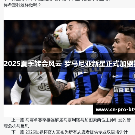
你希望我这样做吗？
上一篇
马赛单赛季接连解雇马塞利诺与加图索两位主帅引发的管
理危机与反思
下一篇
2026世界杯官方宣布为所有志愿者提供专业双语培训计