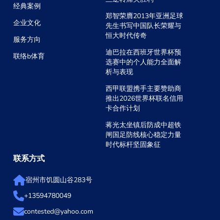
经典案例
郑智荣膺2013年亚洲足球
企业文化
先生书写中国队长荣耀与
恒大时代传奇
服务方向
迪巴拉在西班牙世界杯预
联络b体育
选赛中的个人能力全面解
析与表现
西甲联盟携手主要赞助商
推出2026世界杯联名信用
卡合作计划
蒋光太坐镇后防成中超铁
闸国足防线核心稳定力量
时代标杆坚固象征
联系方式
宿州市饥圆山谷283号
+13594780049
contested@yahoo.com