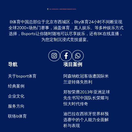
B体育中国总部位于北京市西城区，Bty体育24小时不间断呈现
全球2000+场热门赛事，涵盖体育、真人娱乐、等多种娱乐方式
选择，Bsports让你随时随地可以尽享娱乐，还有8K在线直播，
为您定制沉浸式竞技盛宴。
导航
项目案例
关于bsport体育
阿森纳欧冠客场遭国际米
兰逆转痛失胜利
经典案例
郑智荣膺2013年亚洲足球
企业文化
先生书写中国队长荣耀与
恒大时代传奇
服务方向
迪巴拉在西班牙世界杯预
联络b体育
选赛中的个人能力全面解
析与表现