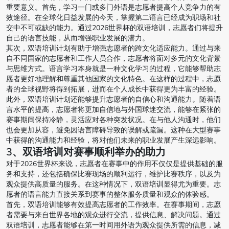
重要意义。首先，学习一门或多门外语是志愿者提高个人竞争力的有
效途径。在全球化日益发展的今天，掌握第二语言已经成为职场和社
交中不可或缺的能力。通过2026世界杯的双语培训，志愿者们将提升
自己的语言技能，从而增强职业发展的潜力。
其次，双语培训计划有助于增强志愿者的跨文化适应能力。通过与来
自不同国家的志愿者和工作人员合作，志愿者将面对多元的文化背景
与思维方式。语言学习本身就是一种文化学习的过程，它能够帮助志
愿者更好地理解和尊重其他国家的文化特色。在这样的过程中，志愿
者的全球视野将得到拓展，进而在个人成长中获得更为丰富的经验。
此外，双语培训计划还能够提升志愿者的自信心和沟通能力。随着语
言水平的提高，志愿者将更加自信地与外国球迷交流，能够在紧张的
赛事期间保持冷静，灵活应对各种突发状况。在与他人沟通时，他们
也会更加从容，避免因语言障碍导致的误解或疏漏。这种在大型赛事
中获得的沟通能力和经验，将对他们未来的职业发展产生深远影响。
3、双语培训对赛事顺利举办的助力
对于2026世界杯来说，志愿者在赛事中的作用不仅仅是提供基础的服
务和支持，还包括确保比赛现场的顺利运行，维护比赛秩序，以及为
观众提供高质量的服务。在这种情况下，双语培训显得尤为重要。志
愿者的语言能力直接关系到赛事的整体服务质量和观众的体验感。
首先，双语培训能够有效提高志愿者的工作效率。在赛事期间，志愿
者需要与来自世界各地的观众进行交流，提供信息、解决问题。通过
双语培训，志愿者能够在第一时间用外语为观众提供所需的信息，减