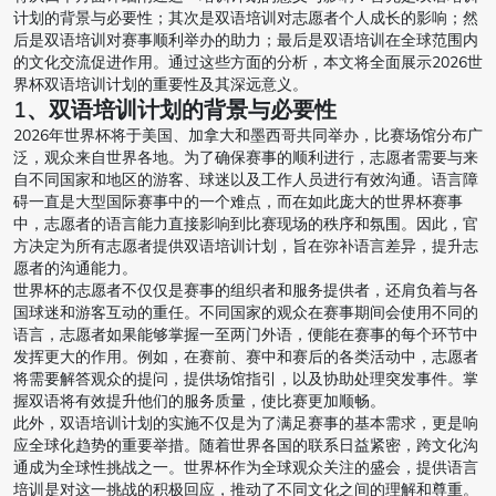
计划的背景与必要性；其次是双语培训对志愿者个人成长的影响；然
后是双语培训对赛事顺利举办的助力；最后是双语培训在全球范围内
的文化交流促进作用。通过这些方面的分析，本文将全面展示2026世
界杯双语培训计划的重要性及其深远意义。
1、双语培训计划的背景与必要性
2026年世界杯将于美国、加拿大和墨西哥共同举办，比赛场馆分布广
泛，观众来自世界各地。为了确保赛事的顺利进行，志愿者需要与来
自不同国家和地区的游客、球迷以及工作人员进行有效沟通。语言障
碍一直是大型国际赛事中的一个难点，而在如此庞大的世界杯赛事
中，志愿者的语言能力直接影响到比赛现场的秩序和氛围。因此，官
方决定为所有志愿者提供双语培训计划，旨在弥补语言差异，提升志
愿者的沟通能力。
世界杯的志愿者不仅仅是赛事的组织者和服务提供者，还肩负着与各
国球迷和游客互动的重任。不同国家的观众在赛事期间会使用不同的
语言，志愿者如果能够掌握一至两门外语，便能在赛事的每个环节中
发挥更大的作用。例如，在赛前、赛中和赛后的各类活动中，志愿者
将需要解答观众的提问，提供场馆指引，以及协助处理突发事件。掌
握双语将有效提升他们的服务质量，使比赛更加顺畅。
此外，双语培训计划的实施不仅是为了满足赛事的基本需求，更是响
应全球化趋势的重要举措。随着世界各国的联系日益紧密，跨文化沟
通成为全球性挑战之一。世界杯作为全球观众关注的盛会，提供语言
培训是对这一挑战的积极回应，推动了不同文化之间的理解和尊重。