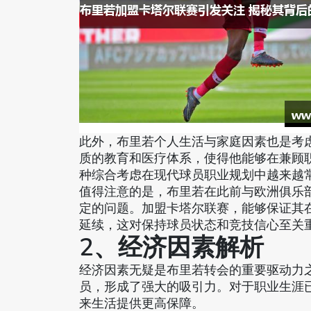
此外，布里若个人生活与家庭因素也是考
质的教育和医疗体系，使得他能够在兼顾
种综合考虑在现代球员职业规划中越来越
值得注意的是，布里若在此前与欧洲俱乐
定的问题。加盟卡塔尔联赛，能够保证其
延续，这对保持球员状态和竞技信心至关
2、经济因素解析
经济因素无疑是布里若转会的重要驱动力
员，形成了强大的吸引力。对于职业生涯
来生活提供更高保障。