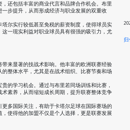
资，还包括丰富的商业代言和品牌合作机会。布里
进一步提升，从而形成经济与职业发展的双重收
20
卡塔尔实行较低甚至免税的薪资制度，使得球员实
。这一现实利益对职业球员具有很强的吸引力，尤
归
将带来显著的技战术影响。他丰富的欧洲联赛经验
队的整体水平，尤其是在战术组织、比赛节奏和场
宝贵的学习机会。通过与布里若同场训练和比赛，
战术素养，从而缩短成长周期，提升联赛整体竞争
引更多国际关注，有助于卡塔尔足球在国际赛场的
值，使得他的加盟不仅是个人选择，更是联赛发展