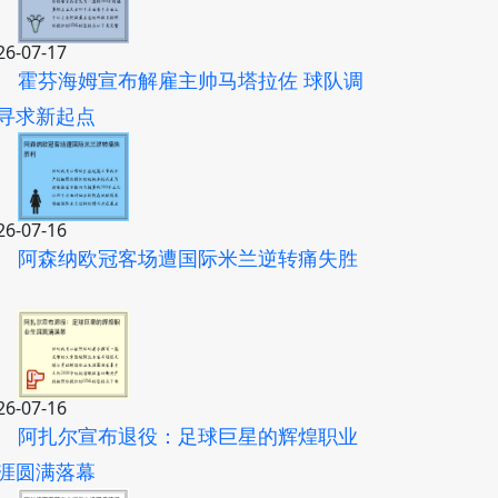
26-07-17
霍芬海姆宣布解雇主帅马塔拉佐 球队调
寻求新起点
26-07-16
阿森纳欧冠客场遭国际米兰逆转痛失胜
26-07-16
阿扎尔宣布退役：足球巨星的辉煌职业
涯圆满落幕