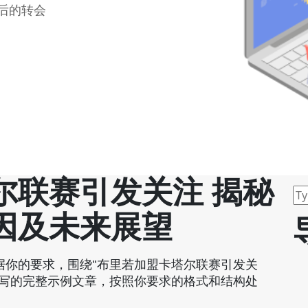
后的转会
尔联赛引发关注 揭秘
因及未来展望
据你的要求，围绕“布里若加盟卡塔尔联赛引发关
撰写的完整示例文章，按照你要求的格式和结构处