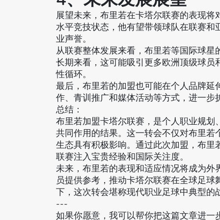
展望未来，布里若在卡塔尔联赛的表现将
水平竞技状态，他有望带领球队在联赛和
业声誉。
从联赛整体发展来看，布里若等国际球星
长期来看，这可能吸引更多欧洲顶级球员
性循环。
最后，布里若的加盟也可能在个人品牌延
作、青训推广和媒体活动等方式，进一步
总结：
布里若加盟卡塔尔联赛，是个人职业规划
共同作用的结果。这一转会不仅对布里若
生态具有积极影响。通过此次加盟，布里
联赛注入宝贵经验和国际关注度。
未来，布里若的表现和适应情况将成为外
员提供参考，推动卡塔尔联赛在全球足球
下，这次转会堪称现代职业足球中典型的
---
如果你愿意，我可以帮你把这篇文章进一步扩