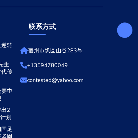
联系方式
兰逆转
宿州市饥圆山谷283号
先生
+13594780049
时代传
contested@yahoo.com
选赛中
现
出2
作计划
闸国足
杆坚固