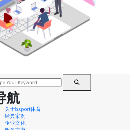
导航
关于bsport体育
经典案例
企业文化