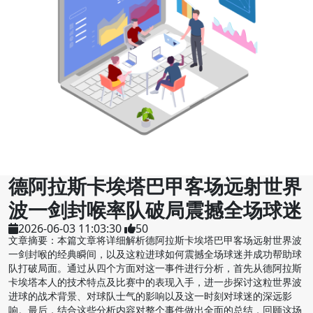
德阿拉斯卡埃塔巴甲客场远射世界
波一剑封喉率队破局震撼全场球迷
2026-06-03 11:03:30
50
文章摘要：本篇文章将详细解析德阿拉斯卡埃塔巴甲客场远射世界波
一剑封喉的经典瞬间，以及这粒进球如何震撼全场球迷并成功帮助球
队打破局面。通过从四个方面对这一事件进行分析，首先从德阿拉斯
卡埃塔本人的技术特点及比赛中的表现入手，进一步探讨这粒世界波
进球的战术背景、对球队士气的影响以及这一时刻对球迷的深远影
响。最后，结合这些分析内容对整个事件做出全面的总结，回顾这场