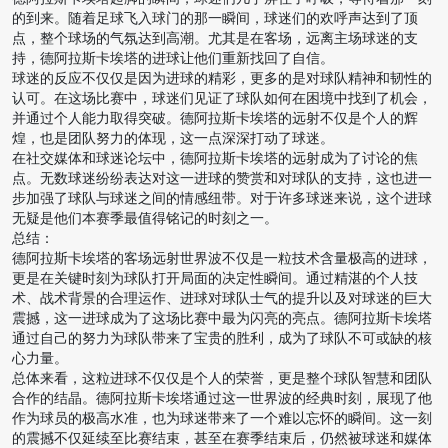
的到来。随着足球飞入球门的那一瞬间，球迷们的欢呼声达到了顶
点，整个球场的气氛达到高潮。尤其是在客场，远离主场球迷的支
持，德阿拉斯卡埃塔的进球让他们重新找回了自信。
球迷的反应不仅仅是因为进球的精彩，更多的是对球队精神和韧性的
认可。在这场比赛中，球迷们见证了球队如何在困境中找到了机会，
并通过个人能力取得突破。德阿拉斯卡埃塔的远射不仅是个人的辉
煌，也是团队努力的体现，这一点深深打动了球迷。
在社交媒体和球迷论坛中，德阿拉斯卡埃塔的远射成为了讨论的焦
点。无数球迷纷纷表达对这一进球的赞赏和对球队的支持，这也进一
步加强了球队与球迷之间的情感纽带。对于许多球迷来说，这个进球
无疑是他们本赛季最值得铭记的时刻之一。
总结：
德阿拉斯卡埃塔的客场远射世界波不仅是一粒技术含量极高的进球，
更是在关键时刻为球队打开局面的决定性瞬间。通过精湛的个人技
术、战术背景的合理运作、进球对球队士气的提升以及对球迷的巨大
震撼，这一进球成为了这场比赛中最为闪亮的亮点。德阿拉斯卡埃塔
通过自己的努力为球队带来了宝贵的胜利，成为了球队不可或缺的核
心力量。
总体来看，这粒进球不仅仅是个人的荣誉，更是整个球队智慧和团队
合作的结晶。德阿拉斯卡埃塔通过这一世界波的经典时刻，展现了他
作为球员的极高水准，也为球迷带来了一个难以忘怀的瞬间。这一刻
的震撼不仅延续至比赛结束，甚至在赛季结束后，仍然被球迷和媒体