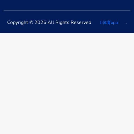
Copyright © 2026 All Rights Reserved
.
b体育app