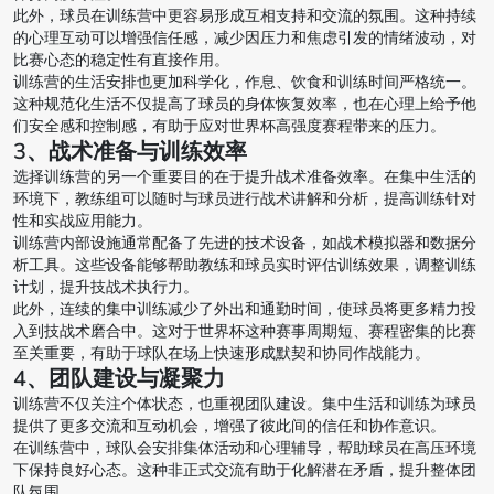
此外，球员在训练营中更容易形成互相支持和交流的氛围。这种持续
的心理互动可以增强信任感，减少因压力和焦虑引发的情绪波动，对
比赛心态的稳定性有直接作用。
训练营的生活安排也更加科学化，作息、饮食和训练时间严格统一。
这种规范化生活不仅提高了球员的身体恢复效率，也在心理上给予他
们安全感和控制感，有助于应对世界杯高强度赛程带来的压力。
3、战术准备与训练效率
选择训练营的另一个重要目的在于提升战术准备效率。在集中生活的
环境下，教练组可以随时与球员进行战术讲解和分析，提高训练针对
性和实战应用能力。
训练营内部设施通常配备了先进的技术设备，如战术模拟器和数据分
析工具。这些设备能够帮助教练和球员实时评估训练效果，调整训练
计划，提升技战术执行力。
此外，连续的集中训练减少了外出和通勤时间，使球员将更多精力投
入到技战术磨合中。这对于世界杯这种赛事周期短、赛程密集的比赛
至关重要，有助于球队在场上快速形成默契和协同作战能力。
4、团队建设与凝聚力
训练营不仅关注个体状态，也重视团队建设。集中生活和训练为球员
提供了更多交流和互动机会，增强了彼此间的信任和协作意识。
在训练营中，球队会安排集体活动和心理辅导，帮助球员在高压环境
下保持良好心态。这种非正式交流有助于化解潜在矛盾，提升整体团
队氛围。