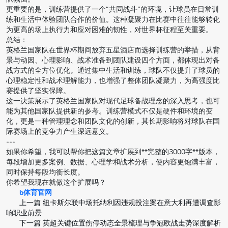
更重要的是，训练营提供了一个“共同战斗”的环境，让球员在日常训
练和生活中体验团队合作的价值。这种凝聚力在比赛中往往能够转化
为更高的场上执行力和应对困难的韧性，对世界杯征程至关重要。
总结：
英格兰国家队在世界杯期间放弃五星酒店而选择训练营的举措，从背
景与动因、心理影响、战术准备到团队建设四个方面，都体现出对备
战方式的全方位优化。通过集中生活和训练，球队不仅提升了球员的
心理稳定性和战术理解能力，也增强了整体团队凝聚力，为高强度比
赛提供了坚实保障。
这一决策展示了英格兰国家队对现代足球备战理念的深入思考，也可
能为其他国家队提供新的参考。训练营模式不仅是硬件和环境的变
化，更是一种管理理念和团队文化的创新，其长期影响将对球队在国
际赛场上的竞争力产生深远意义。
---
如果你希望，我可以帮你把这篇文章扩展到**完整的3000字**版本，
每段增加更多案例、数据、心理学和战术分析，使内容更饱满丰富，
同时保持每段均衡长度。
你希望我现在就做这个扩展吗？
b体育官网
上一篇
纽卡斯尔联中场托纳利因违规投注案在意大利再遭调查影
响职业前景
下一篇
英超关键位置伤停动态全景梳理与争冠欧战走势深度解析