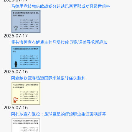
马德里竞技凭借欧战积分超越巴塞罗那成功晋级世俱杯
2026-07-17
霍芬海姆宣布解雇主帅马塔拉佐 球队调整寻求新起点
2026-07-16
阿森纳欧冠客场遭国际米兰逆转痛失胜利
2026-07-16
阿扎尔宣布退役：足球巨星的辉煌职业生涯圆满落幕