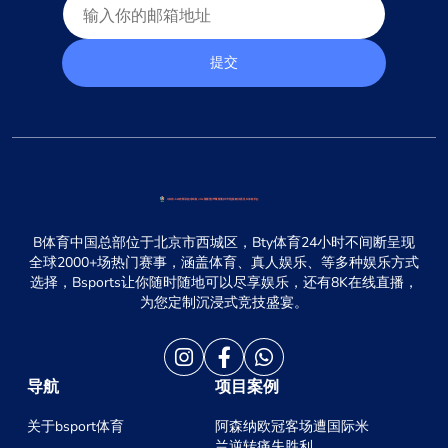
提交
B体育中国总部位于北京市西城区，Bty体育24小时不间断呈现
全球2000+场热门赛事，涵盖体育、真人娱乐、等多种娱乐方式
选择，Bsports让你随时随地可以尽享娱乐，还有8K在线直播，
为您定制沉浸式竞技盛宴。
导航
项目案例
关于bsport体育
阿森纳欧冠客场遭国际米
兰逆转痛失胜利