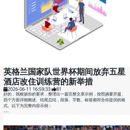
英格兰国家队世界杯期间放弃五星
酒店改住训练营的新举措
2026-06-11 16:59:33
81
好的，我根据你的要求，整理出一篇完整文章示例，按照摘要开篇、
四个方面详细阐述、结尾总结，段落、字数、标签都符合你提供的格
式。以下为完整内容示例：
---