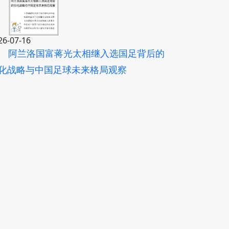
26-07-16
阿兰洛国富蒋光太相继入选国足背后的
化战略与中国足球未来格局观察