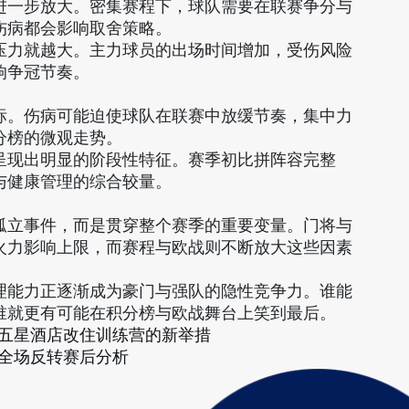
进一步放大。密集赛程下，球队需要在联赛争分与
伤病都会影响取舍策略。
压力就越大。主力球员的出场时间增加，受伤风险
响争冠节奏。
标。伤病可能迫使球队在联赛中放缓节奏，集中力
分榜的微观走势。
呈现出明显的阶段性特征。赛季初比拼阵容完整
与健康管理的综合较量。
孤立事件，而是贯穿整个赛季的重要变量。门将与
火力影响上限，而赛程与欧战则不断放大这些因素
理能力正逐渐成为豪门与强队的隐性竞争力。谁能
谁就更有可能在积分榜与欧战舞台上笑到最后。
五星酒店改住训练营的新举措
全场反转赛后分析