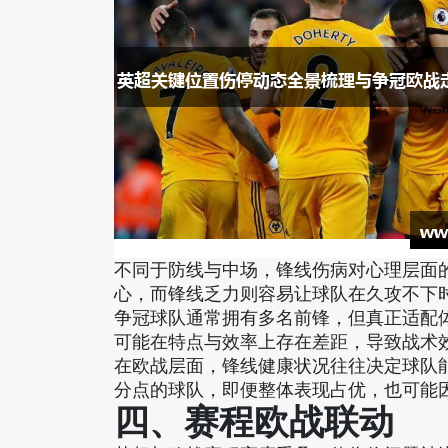
不同于防线与中场，锋线伤病对心理层面
心，而锋线乏力则容易让球队在久攻不下
争冠球队通常拥有多名前锋，但真正适配
可能在特点与效率上存在差距，导致战术
在欧战层面，锋线健康状况往往决定球队
分点的球队，即便整体表现占优，也可能
四、赛程欧战联动