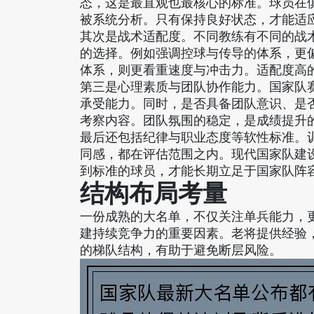
态，这是最直观也最核心的标准。球员在
被系统分析。只有保持良好状态，才能适
其次是战术适配度。不同教练有不同的战
的选择。例如强调控球与传导的体系，更
体系，则更看重速度与冲击力。适配度高
第三是心理素质与团队协作能力。国家队
承受能力。同时，是否具备团队意识、是
考察内容。团队氛围的稳定，是成绩提升
最后还包括纪律与职业态度等软性标准。
同感，都在评估范围之内。现代国家队建
到标准的球员，才能长期立足于国家队阵
结构布局考量
一份成熟的大名单，不仅关注单兵能力，
建持续竞争力的重要因素。老将提供经验
的梯队结构，有助于避免断层风险。