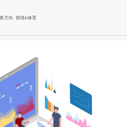
务方向
联络b体育