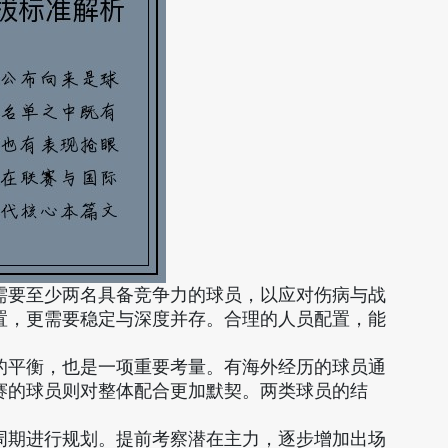
需要至少两名具备竞争力的球员，以应对伤病与战
置，更需要稳定与深度并存。合理的人员配置，能
的平衡，也是一项重要考量。有海外经历的球员通
赛的球员则对整体配合更加默契。两类球员的结
周期进行规划。提前考察潜在主力，逐步增加出场