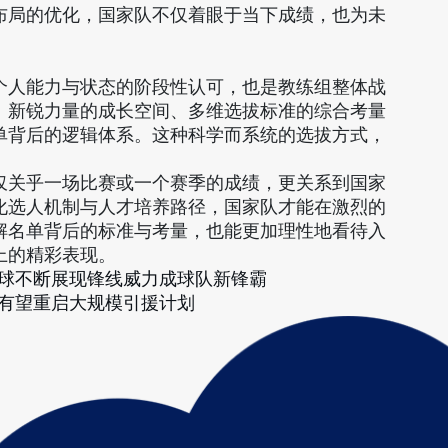
布局的优化，国家队不仅着眼于当下成绩，也为未
个人能力与状态的阶段性认可，也是教练组整体战
、新锐力量的成长空间、多维选拔标准的综合考量
单背后的逻辑体系。这种科学而系统的选拔方式，
仅关乎一场比赛或一个赛季的成绩，更关系到国家
化选人机制与人才培养路径，国家队才能在激烈的
解名单背后的标准与考量，也能更加理性地看待入
上的精彩表现。
球不断展现锋线威力成球队新锋霸
有望重启大规模引援计划