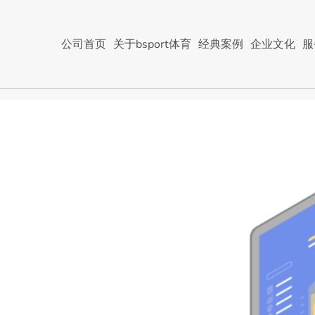
公司首页
关于bsport体育
经典案例
企业文化
服