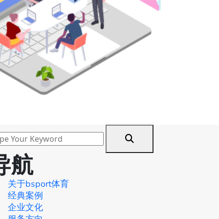
导航
关于bsport体育
经典案例
企业文化