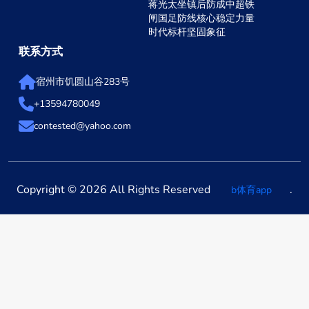
蒋光太坐镇后防成中超铁
闸国足防线核心稳定力量
时代标杆坚固象征
联系方式
宿州市饥圆山谷283号
+13594780049
contested@yahoo.com
Copyright © 2026 All Rights Reserved
.
b体育app