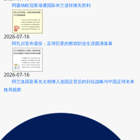
阿森纳欧冠客场遭国际米兰逆转痛失胜利
2026-07-16
阿扎尔宣布退役：足球巨星的辉煌职业生涯圆满落幕
2026-07-16
阿兰洛国富蒋光太相继入选国足背后的归化战略与中国足球未来
格局观察