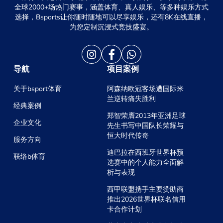
全球2000+场热门赛事，涵盖体育、真人娱乐、等多种娱乐方式
选择，Bsports让你随时随地可以尽享娱乐，还有8K在线直播，
为您定制沉浸式竞技盛宴。
导航
项目案例
关于bsport体育
阿森纳欧冠客场遭国际米
兰逆转痛失胜利
经典案例
郑智荣膺2013年亚洲足球
企业文化
先生书写中国队长荣耀与
恒大时代传奇
服务方向
迪巴拉在西班牙世界杯预
联络b体育
选赛中的个人能力全面解
析与表现
西甲联盟携手主要赞助商
推出2026世界杯联名信用
卡合作计划