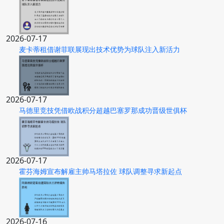
2026-07-17
麦卡蒂租借谢菲联展现出技术优势为球队注入新活力
2026-07-17
马德里竞技凭借欧战积分超越巴塞罗那成功晋级世俱杯
2026-07-17
霍芬海姆宣布解雇主帅马塔拉佐 球队调整寻求新起点
2026-07-16