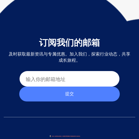
订阅我们的邮箱
及时获取最新资讯与专属优惠。加入我们，探索行业动态，共享
成长旅程。
提交