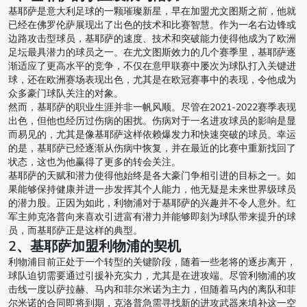
基耶萨是意大利足球的一颗璀璨新星，早在加盟尤文图斯之前，他就
已经在佛罗伦萨展现出了出色的技术和比赛智慧。作为一名右边锋或
边路攻击型球员，基耶萨的速度、技术和突破能力使得他成为了欧洲
足坛最具潜力的球员之一。在尤文图斯效力的几个赛季里，基耶萨逐
渐适应了更高水平的竞争，不仅在意甲联赛中屡次为球队打入关键进
球，还在欧洲赛场表现出色，尤其是在欧冠赛事中的表现，令他成为
众多豪门球队关注的对象。
然而，基耶萨的职业生涯并非一帆风顺。尽管在2021-2022赛季表现
出色，但他也经历过伤病的困扰。伤病对于一名进攻球员的影响是显
而易见的，尤其是像基耶萨这样依赖爆发力和快速突破的球员。幸运
的是，基耶萨已经逐渐从伤病中恢复，并在最近的比赛中重新找回了
状态，这也为他赢得了更多的转会关注。
基耶萨的天赋和潜力使得他始终是各大豪门争相引进的目标之一。如
果能够保持健康并进一步发挥其个人能力，他无疑是未来世界级球员
的潜力股。正因为如此，利物浦对于基耶萨的兴趣并不令人意外。红
军主帅克洛普向来喜欢引进富有潜力并能够即刻为球队带来提升的球
员，而基耶萨正是这样的典型。
2、基耶萨加盟利物浦的契机
利物浦目前正处于一个转型的关键阶段，随着一些老将的逐步离开，
球队迫切需要通过引援补充实力，尤其是在进攻端。尽管利物浦的攻
击线一度以萨拉赫、马内和菲尔米诺为主力，但随着马内的离队和菲
尔米诺的合同即将到期，克洛普急需寻找新的进攻武器来填补这一空