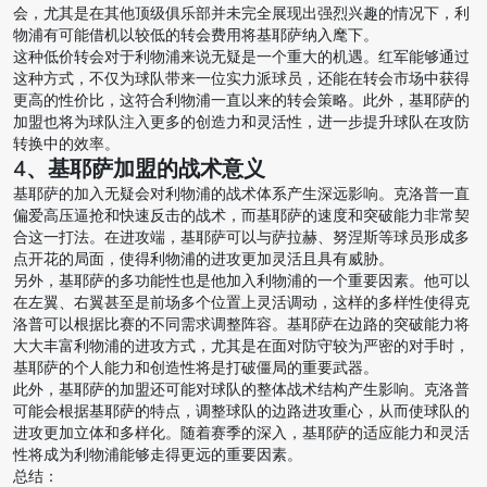
会，尤其是在其他顶级俱乐部并未完全展现出强烈兴趣的情况下，利
物浦有可能借机以较低的转会费用将基耶萨纳入麾下。
这种低价转会对于利物浦来说无疑是一个重大的机遇。红军能够通过
这种方式，不仅为球队带来一位实力派球员，还能在转会市场中获得
更高的性价比，这符合利物浦一直以来的转会策略。此外，基耶萨的
加盟也将为球队注入更多的创造力和灵活性，进一步提升球队在攻防
转换中的效率。
4、基耶萨加盟的战术意义
基耶萨的加入无疑会对利物浦的战术体系产生深远影响。克洛普一直
偏爱高压逼抢和快速反击的战术，而基耶萨的速度和突破能力非常契
合这一打法。在进攻端，基耶萨可以与萨拉赫、努涅斯等球员形成多
点开花的局面，使得利物浦的进攻更加灵活且具有威胁。
另外，基耶萨的多功能性也是他加入利物浦的一个重要因素。他可以
在左翼、右翼甚至是前场多个位置上灵活调动，这样的多样性使得克
洛普可以根据比赛的不同需求调整阵容。基耶萨在边路的突破能力将
大大丰富利物浦的进攻方式，尤其是在面对防守较为严密的对手时，
基耶萨的个人能力和创造性将是打破僵局的重要武器。
此外，基耶萨的加盟还可能对球队的整体战术结构产生影响。克洛普
可能会根据基耶萨的特点，调整球队的边路进攻重心，从而使球队的
进攻更加立体和多样化。随着赛季的深入，基耶萨的适应能力和灵活
性将成为利物浦能够走得更远的重要因素。
总结：