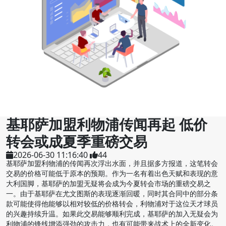
基耶萨加盟利物浦传闻再起 低价
转会或成夏季重磅交易
2026-06-30 11:16:40
44
基耶萨加盟利物浦的传闻再次浮出水面，并且据多方报道，这笔转会
交易的价格可能低于原本的预期。作为一名有着出色天赋和表现的意
大利国脚，基耶萨的加盟无疑将会成为今夏转会市场的重磅交易之
一。由于基耶萨在尤文图斯的表现逐渐回暖，同时其合同中的部分条
款可能使得他能够以相对较低的价格转会，利物浦对于这位天才球员
的兴趣持续升温。如果此交易能够顺利完成，基耶萨的加入无疑会为
利物浦的锋线增添强劲的攻击力，也有可能带来战术上的全新变化。