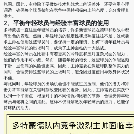
氛围。因此，主帅除了要做好技术和战术上的调整外，还要注重心理
调适，确保每个球员都能在竞争中保持积极向上的态度，充分发挥其
潜力。
2、平衡年轻球员与经验丰富球员的使用
多特蒙德一直注重年轻球员的培养，许多新晋球员在德甲和欧战中都
有出色的表现。然而，年轻球员的稳定性和成熟度往往不足，这就要
求主帅在使用这些球员时，要保持一定的谨慎。如何平衡年轻球员与
经验丰富球员的出场时间，成为了主帅面临的一大挑战。
经验丰富的球员在比赛中有着更高的冷静度和应对复杂局面的能力，
他们的作用不可小觑。然而，随着年龄的增长，这些球员的体能逐渐
下滑，且伤病的风险也更高。因此，主帅需要在保证球队整体实力的
同时，合理安排这些球员的上场时间，避免因过度使用导致身体状况
不佳。
与此同时，年轻球员的出场机会也不能被过度压制。他们的潜力和冲
击力常常能够在关键时刻改变比赛的走势。因此，主帅需要在实践中
找到一个平衡点，根据对手的不同情况和比赛的节奏，合理安排年轻
球员与老将之间的搭配。这样不仅能够激发年轻球员的潜力，还能保
持球队的活力。