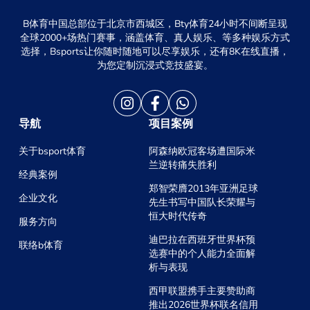
B体育中国总部位于北京市西城区，Bty体育24小时不间断呈现
全球2000+场热门赛事，涵盖体育、真人娱乐、等多种娱乐方式
选择，Bsports让你随时随地可以尽享娱乐，还有8K在线直播，
为您定制沉浸式竞技盛宴。
导航
项目案例
关于bsport体育
阿森纳欧冠客场遭国际米
兰逆转痛失胜利
经典案例
郑智荣膺2013年亚洲足球
企业文化
先生书写中国队长荣耀与
恒大时代传奇
服务方向
迪巴拉在西班牙世界杯预
联络b体育
选赛中的个人能力全面解
析与表现
西甲联盟携手主要赞助商
推出2026世界杯联名信用