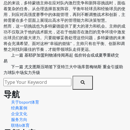
总的来说，多特蒙德主帅在应对队内激烈竞争和新阵容挑战时，面临
着复杂的任务。从合理选择首发阵容、平衡年轻球员和经验球员的使
用，到应对高强度赛季中的体能管理，再到不断调整战术和创新，主
帅需要在多个层面上展现出高水平的管理能力和决策智慧。
然而，这一切挑战也为多特蒙德提供了更大的潜力和机会。主帅的成
功不仅取决于他的战术眼光，还在于他能否在激烈的竞争环境中激发
出球员们的最大潜力。只要能够妥善处理这些问题，多特蒙德的未来
将会充满希望。面对这种“幸福的烦恼”，主帅只有在平衡、创新和调
整之间找到最佳的节奏，才能带领球队走得更远。
上一篇
基耶萨加盟利物浦传闻再起 低价转会或成夏季重磅交
易
下一篇
尤文图斯压哨签下亚特兰大中场库普梅纳斯 重金引援助
力球队中场实力升级
导航
关于bsport体育
经典案例
企业文化
服务方向
联络b体育