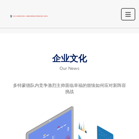
企业文化
Our News
多特蒙德队内竞争激烈主帅面临幸福的烦恼如何应对新阵容
挑战