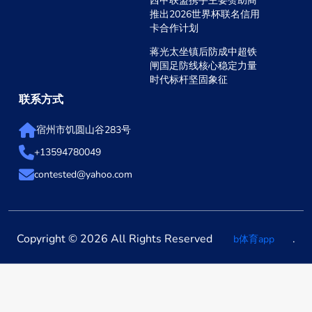
西甲联盟携手主要赞助商
推出2026世界杯联名信用
卡合作计划
蒋光太坐镇后防成中超铁
闸国足防线核心稳定力量
时代标杆坚固象征
联系方式
宿州市饥圆山谷283号
+13594780049
contested@yahoo.com
Copyright © 2026 All Rights Reserved
.
b体育app