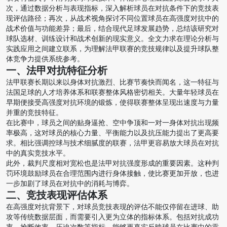
次，通过数据分析与表现指标，深入解析球员在对抗条件下的竞技表
现评估路径；再次，从战术视角探讨不同位置球员在高强度对抗中的
战术价值与功能差异；最后，结合现代足球发展趋势，总结该研究对
球队选材、训练设计和战术创新的现实意义。全文力求在理论分析与
实践应用之间建立联系，为理解法甲联赛的竞技规律以及提升球队整
体竞争力提供系统参考。
一、法甲对抗特征分析
法甲联赛长期以来以身体对抗激烈、比赛节奏快而闻名，这一特征与
法国足球的人才培养体系和联赛整体风格密切相关。大量年轻球员在
早期便接受高强度对抗环境的锻炼，使得联赛整体呈现出速度与力量
并重的竞技特征。
在比赛中，球员之间的贴身逼抢、空中争顶和一对一身体对抗出现频
率极高，这对球员的核心力量、平衡能力以及抗压能力提出了更高要
求。相比强调控球与技术细腻度的联赛，法甲更容易放大球员在对抗
中的真实竞技水平。
此外，裁判尺度相对宽松也是法甲对抗强度形成的重要因素。这种判
罚环境鼓励球员在合理范围内进行身体接触，使比赛更加开放，也进
一步加剧了球员在对抗中的消耗与博弈。
二、竞技表现评估体系
在高强度对抗背景下，对球员竞技表现的评估不能仅停留在进球、助
攻等传统数据层面，而需要引入更为立体的指标体系。包括对抗成功