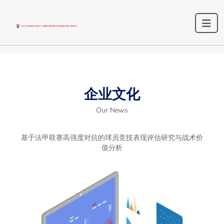
企业文化
Our News
基于法甲联赛高强度对抗的球员竞技表现评估研究与战术价
值分析