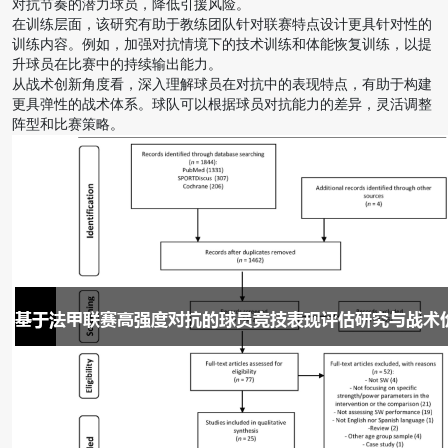
对抗节奏的潜力球员，降低引援风险。
在训练层面，该研究有助于教练团队针对联赛特点设计更具针对性的
训练内容。例如，加强对抗情境下的技术训练和体能恢复训练，以提
升球员在比赛中的持续输出能力。
从战术创新角度看，深入理解球员在对抗中的表现特点，有助于构建
更具弹性的战术体系。球队可以根据球员对抗能力的差异，灵活调整
阵型和比赛策略。