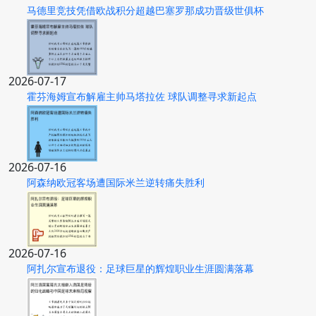
马德里竞技凭借欧战积分超越巴塞罗那成功晋级世俱杯
2026-07-17
霍芬海姆宣布解雇主帅马塔拉佐 球队调整寻求新起点
2026-07-16
阿森纳欧冠客场遭国际米兰逆转痛失胜利
2026-07-16
阿扎尔宣布退役：足球巨星的辉煌职业生涯圆满落幕