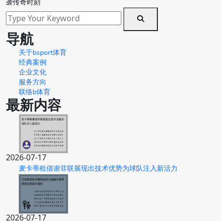
袭传奇时刻
导航
关于bsport体育
经典案例
企业文化
服务方向
联络b体育
最新内容
2026-07-17
麦卡蒂租借谢菲联展现出技术优势为球队注入新活力
2026-07-17