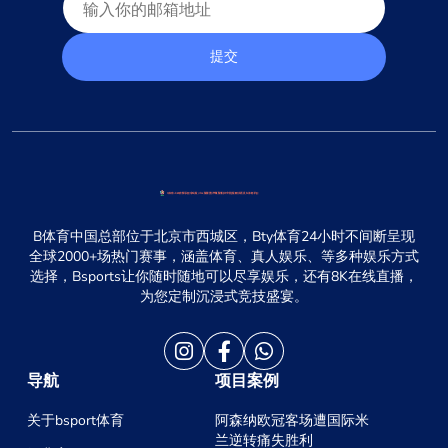
提交
B体育中国总部位于北京市西城区，Bty体育24小时不间断呈现
全球2000+场热门赛事，涵盖体育、真人娱乐、等多种娱乐方式
选择，Bsports让你随时随地可以尽享娱乐，还有8K在线直播，
为您定制沉浸式竞技盛宴。
导航
项目案例
关于bsport体育
阿森纳欧冠客场遭国际米
兰逆转痛失胜利