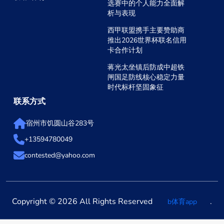
选赛中的个人能力全面解
析与表现
西甲联盟携手主要赞助商
推出2026世界杯联名信用
卡合作计划
蒋光太坐镇后防成中超铁
闸国足防线核心稳定力量
时代标杆坚固象征
联系方式
宿州市饥圆山谷283号
+13594780049
contested@yahoo.com
Copyright © 2026 All Rights Reserved
.
b体育app