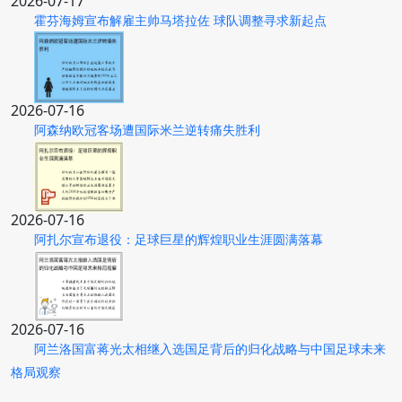
2026-07-17
霍芬海姆宣布解雇主帅马塔拉佐 球队调整寻求新起点
2026-07-16
阿森纳欧冠客场遭国际米兰逆转痛失胜利
2026-07-16
阿扎尔宣布退役：足球巨星的辉煌职业生涯圆满落幕
2026-07-16
阿兰洛国富蒋光太相继入选国足背后的归化战略与中国足球未来
格局观察