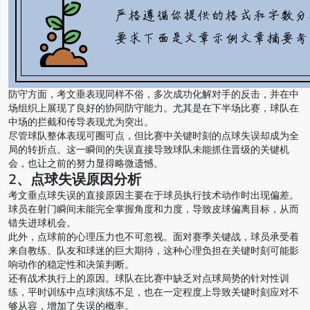
防守方面，考文垂表现同样不俗，多次成功化解对手的反击，并在中
场组织上展现了良好的协同防守能力。尤其是在下半场比赛，球队在
中场的拦截和传导表现尤为突出。
尽管球队整体表现可圈可点，但比赛中关键时刻的点球失误却成为全
局的转折点。这一瞬间的失误直接导致球队未能抓住晋级的关键机
会，也让之前的努力显得略微遗憾。
2、点球失误原因分析
考文垂点球失误的直接原因主要在于球员执行技术动作时出现偏差。
球员在射门瞬间未能完全掌握角度和力度，导致皮球偏离目标，从而
错失进球机会。
此外，点球前的心理压力也不可忽视。面对赛季关键战，球员承受着
来自教练、队友和球迷的巨大期待，这种心理负担在关键时刻可能影
响动作的稳定性和决策判断。
还有战术执行上的原因。球队在比赛中缺乏对点球局势的针对性训
练，平时训练中点球演练不足，也在一定程度上导致关键时刻应对不
够从容，增加了失误的概率。