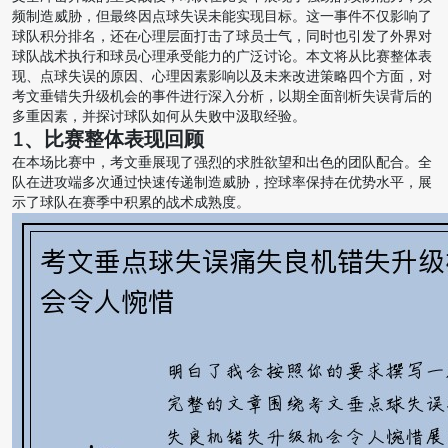
频制造威胁，但最终因点球失误未能实现目标。这一事件不仅影响了
球队积分排名，还在心理层面打击了球员士气，同时也引发了外界对
球队战术执行和球员心理承受能力的广泛讨论。本文将从比赛整体表
现、点球失误的原因、心理因素影响以及未来改进策略四个方面，对
考文垂错失升级机会的事件进行深入分析，以期全面剖析失误背后的
多重因素，并探讨球队如何从失败中汲取经验。
1、比赛整体表现回顾
在本场比赛中，考文垂展现了强烈的求胜欲望和出色的团队配合。全
队在进攻端多次通过快速传递制造威胁，控球率保持在优势水平，展
示了球队在赛季中积累的战术成熟度。