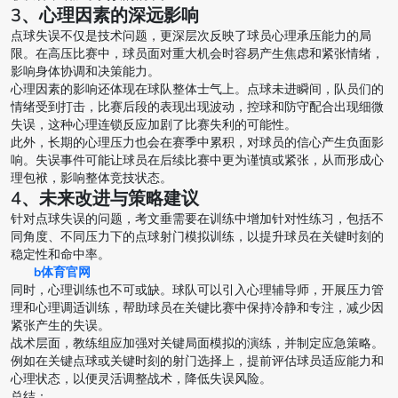
3、心理因素的深远影响
点球失误不仅是技术问题，更深层次反映了球员心理承压能力的局
限。在高压比赛中，球员面对重大机会时容易产生焦虑和紧张情绪，
影响身体协调和决策能力。
心理因素的影响还体现在球队整体士气上。点球未进瞬间，队员们的
情绪受到打击，比赛后段的表现出现波动，控球和防守配合出现细微
失误，这种心理连锁反应加剧了比赛失利的可能性。
此外，长期的心理压力也会在赛季中累积，对球员的信心产生负面影
响。失误事件可能让球员在后续比赛中更为谨慎或紧张，从而形成心
理包袱，影响整体竞技状态。
4、未来改进与策略建议
针对点球失误的问题，考文垂需要在训练中增加针对性练习，包括不
同角度、不同压力下的点球射门模拟训练，以提升球员在关键时刻的
稳定性和命中率。
b体育官网
同时，心理训练也不可或缺。球队可以引入心理辅导师，开展压力管
理和心理调适训练，帮助球员在关键比赛中保持冷静和专注，减少因
紧张产生的失误。
战术层面，教练组应加强对关键局面模拟的演练，并制定应急策略。
例如在关键点球或关键时刻的射门选择上，提前评估球员适应能力和
心理状态，以便灵活调整战术，降低失误风险。
总结：