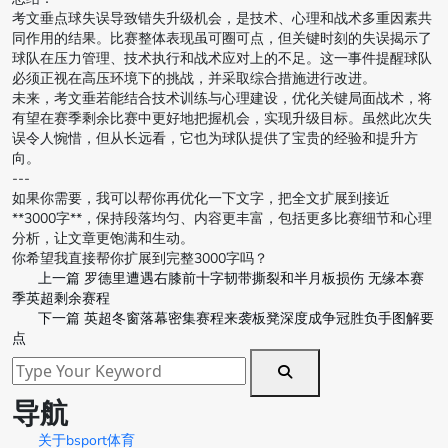
考文垂点球失误导致错失升级机会，是技术、心理和战术多重因素共
同作用的结果。比赛整体表现虽可圈可点，但关键时刻的失误揭示了
球队在压力管理、技术执行和战术应对上的不足。这一事件提醒球队
必须正视在高压环境下的挑战，并采取综合措施进行改进。
未来，考文垂若能结合技术训练与心理建设，优化关键局面战术，将
有望在赛季剩余比赛中更好地把握机会，实现升级目标。虽然此次失
误令人惋惜，但从长远看，它也为球队提供了宝贵的经验和提升方
向。
---
如果你需要，我可以帮你再优化一下文字，把全文扩展到接近
**3000字**，保持段落均匀、内容更丰富，包括更多比赛细节和心理
分析，让文章更饱满和生动。
你希望我直接帮你扩展到完整3000字吗？
上一篇
罗德里遭遇右膝前十字韧带撕裂和半月板损伤 无缘本赛
季英超剩余赛程
下一篇
英超冬窗落幕密集赛程来袭板凳深度成争冠胜负手图解要
点
导航
关于bsport体育