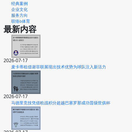
经典案例
企业文化
服务方向
联络b体育
最新内容
2026-07-17
麦卡蒂租借谢菲联展现出技术优势为球队注入新活力
2026-07-17
马德里竞技凭借欧战积分超越巴塞罗那成功晋级世俱杯