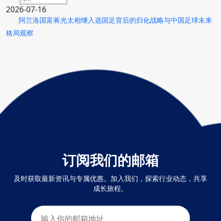
2026-07-16
阿兰洛国富蒋光太相继入选国足背后的归化战略与中国足球未来
格局观察
订阅我们的邮箱
及时获取最新资讯与专属优惠。加入我们，探索行业动态，共享
成长旅程。