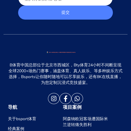
提交
B体育中国总部位于北京市西城区，Bty体育24小时不间断呈现
全球2000+场热门赛事，涵盖体育、真人娱乐、等多种娱乐方式
选择，Bsports让你随时随地可以尽享娱乐，还有8K在线直播，
为您定制沉浸式竞技盛宴。
导航
项目案例
关于bsport体育
阿森纳欧冠客场遭国际米
兰逆转痛失胜利
经典案例