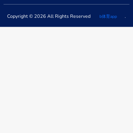
Copyright © 2026 All Rights Reserved
.
b体育app