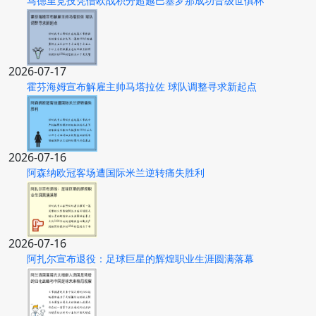
马德里竞技凭借欧战积分超越巴塞罗那成功晋级世俱杯
2026-07-17
霍芬海姆宣布解雇主帅马塔拉佐 球队调整寻求新起点
2026-07-16
阿森纳欧冠客场遭国际米兰逆转痛失胜利
2026-07-16
阿扎尔宣布退役：足球巨星的辉煌职业生涯圆满落幕