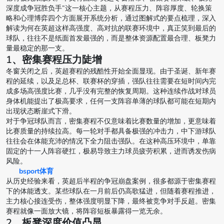
深度成争冠胜负手”这一核心主题，从赛程压力、阵容厚度、轮换策
略和心理博弈四个方面展开系统分析，通过图解式的要点梳理，深入
解读为何在英超这样高强度、高对抗的联赛环境中，真正笑到最后的
球队，往往不是纸面首发最强的，而是整体资源配置最合理、板凳力
量最稳定的那一支。
1、密集赛程压力陡增
冬窗关闭之后，英超赛程的残酷性开始全面显现。由于圣诞、新年赛
程的延续，以及足总杯、联赛杯的穿插，强队往往需要在短时间内完
成多场高强度比赛，几乎没有完整的恢复周期。这种连续作战对球员
身体机能提出了极高要求，任何一支阵容单薄的球队都可能在短期内
出现状态断崖式下滑。
对于争冠球队而言，密集赛程不仅意味着比赛数量的增加，更意味着
比赛质量的持续拉高。每一轮对手都具备极强的冲击力，中下游球队
往往会在体能充沛的情况下全力阻击强队。在这种高压环境中，单靠
固定的十一人阵容硬扛，极易导致主力球员疲劳积累，进而诱发伤病
风险。
bsport体育
从历史经验来看，英超后半程的争冠崩盘案例，很多都源于密集赛程
下的体能透支。某些球队在一月前后仍高歌猛进，但随着赛程推进，
主力核心接连受伤，整体强度明显下降，最终被竞争对手反超。密集
赛程就像一面放大镜，将阵容短板暴露得一览无余。
2、板凳深度价值凸显