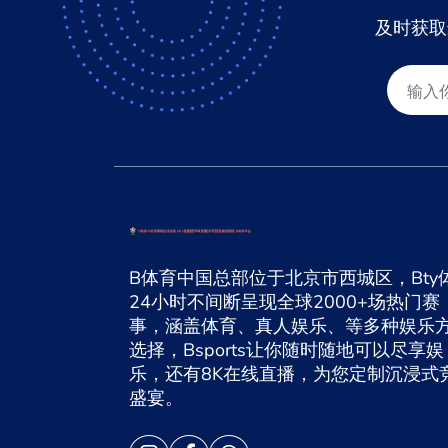
及时获取
B体育中国总部位于北京市西城区，Bty
24小时不间断呈现全球2000+场热门赛
事，涵盖体育、真人娱乐、等多种娱乐
选择，Bsports让你随时随地可以尽享娱
乐，还有8K在线直播，为您定制沉浸式
盛宴。