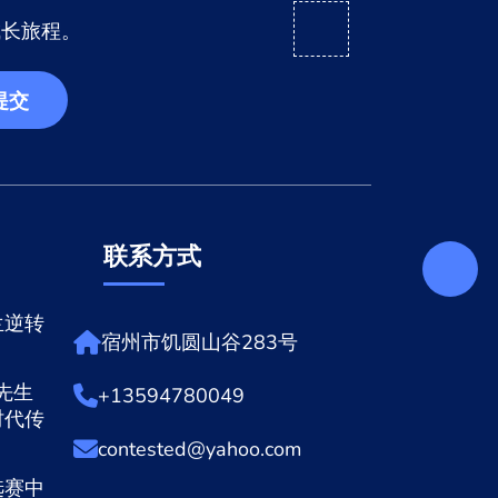
成长旅程。
提交
联系方式
兰逆转
宿州市饥圆山谷283号
先生
+13594780049
时代传
contested@yahoo.com
选赛中