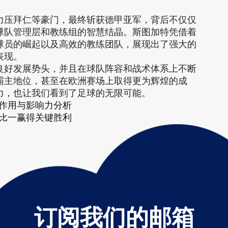
力压拜仁等豪门，最终斩获德甲亚军，背后不仅仅
球队管理层和教练组的智慧结晶。斯图加特凭借着
球员的崛起以及高效的教练团队，展现出了强大的
表现。
良好发展势头，并且在球队阵容和战术体系上不断
霸主地位，甚至在欧洲赛场上取得更为辉煌的成
力，也让我们看到了足球的无限可能。
作用与影响力分析
比一赢得关键胜利
订阅我们的邮箱