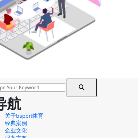
导航
关于bsport体育
经典案例
企业文化