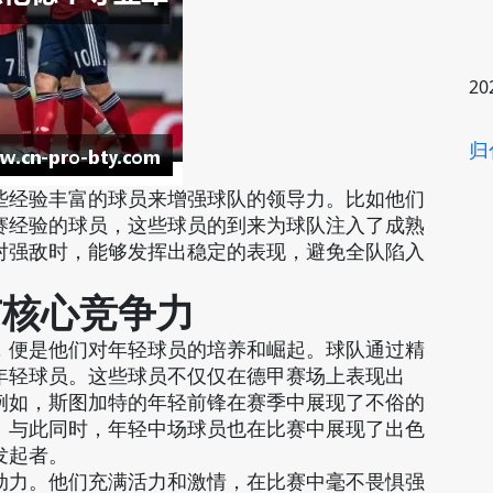
20
归
些经验丰富的球员来增强球队的领导力。比如他们
赛经验的球员，这些球员的到来为球队注入了成熟
对强敌时，能够发挥出稳定的表现，避免全队陷入
与核心竞争力
，便是他们对年轻球员的培养和崛起。球队通过精
年轻球员。这些球员不仅仅在德甲赛场上表现出
例如，斯图加特的年轻前锋在赛季中展现了不俗的
。与此同时，年轻中场球员也在比赛中展现了出色
发起者。
动力。他们充满活力和激情，在比赛中毫不畏惧强