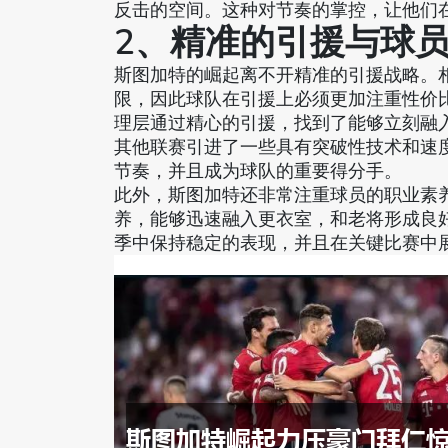
反击的空间。这种对节奏的掌控，让他们
2、精准的引援与球
斯图加特的崛起离不开精准的引援战略。
限，因此球队在引援上必须更加注重性价
理层通过精心的引援，找到了能够立刻融
其他联赛引进了一些具有突破性技术和速
节奏，并且成为球队的重要得分手。
此外，斯图加特还非常注重球员的职业素
养，能够迅速融入更衣室，和老将形成良
季中保持稳定的表现，并且在关键比赛中