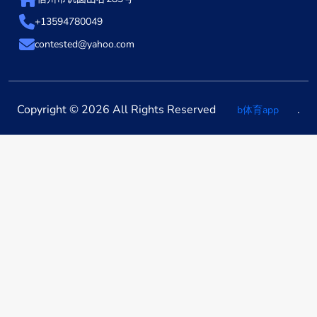
+13594780049
contested@yahoo.com
Copyright © 2026 All Rights Reserved
.
b体育app