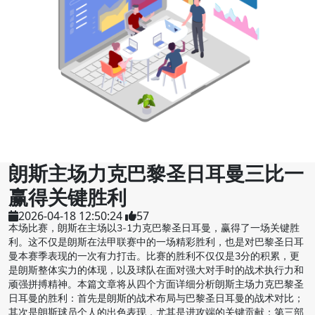
朗斯主场力克巴黎圣日耳曼三比一
赢得关键胜利
2026-04-18 12:50:24
57
本场比赛，朗斯在主场以3-1力克巴黎圣日耳曼，赢得了一场关键胜
利。这不仅是朗斯在法甲联赛中的一场精彩胜利，也是对巴黎圣日耳
曼本赛季表现的一次有力打击。比赛的胜利不仅仅是3分的积累，更
是朗斯整体实力的体现，以及球队在面对强大对手时的战术执行力和
顽强拼搏精神。本篇文章将从四个方面详细分析朗斯主场力克巴黎圣
日耳曼的胜利：首先是朗斯的战术布局与巴黎圣日耳曼的战术对比；
其次是朗斯球员个人的出色表现，尤其是进攻端的关键贡献；第三部