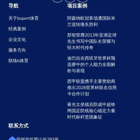
导航
项目案例
关于bsport体育
阿森纳欧冠客场遭国际米
兰逆转痛失胜利
经典案例
郑智荣膺2013年亚洲足球
企业文化
先生书写中国队长荣耀与
恒大时代传奇
服务方向
迪巴拉在西班牙世界杯预
联络b体育
选赛中的个人能力全面解
析与表现
西甲联盟携手主要赞助商
推出2026世界杯联名信用
卡合作计划
蒋光太坐镇后防成中超铁
闸国足防线核心稳定力量
时代标杆坚固象征
联系方式
宿州市饥圆山谷283号