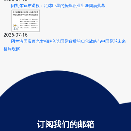
阿扎尔宣布退役：足球巨星的辉煌职业生涯圆满落幕
2026-07-16
阿兰洛国富蒋光太相继入选国足背后的归化战略与中国足球未来
格局观察
订阅我们的邮箱