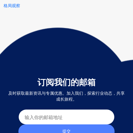
格局观察
订阅我们的邮箱
及时获取最新资讯与专属优惠。加入我们，探索行业动态，共享
成长旅程。
提交