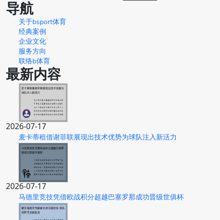
导航
关于bsport体育
经典案例
企业文化
服务方向
联络b体育
最新内容
2026-07-17
麦卡蒂租借谢菲联展现出技术优势为球队注入新活力
2026-07-17
马德里竞技凭借欧战积分超越巴塞罗那成功晋级世俱杯