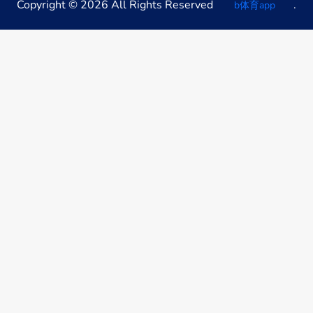
Copyright © 2026 All Rights Reserved
.
b体育app