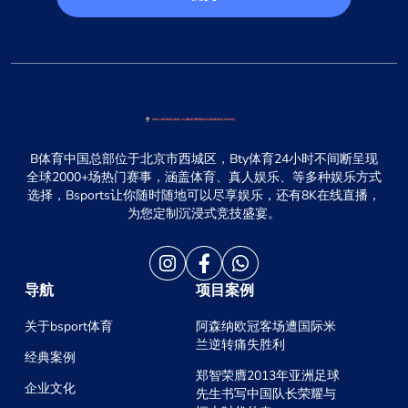
B体育中国总部位于北京市西城区，Bty体育24小时不间断呈现
全球2000+场热门赛事，涵盖体育、真人娱乐、等多种娱乐方式
选择，Bsports让你随时随地可以尽享娱乐，还有8K在线直播，
为您定制沉浸式竞技盛宴。
导航
项目案例
关于bsport体育
阿森纳欧冠客场遭国际米
兰逆转痛失胜利
经典案例
郑智荣膺2013年亚洲足球
企业文化
先生书写中国队长荣耀与