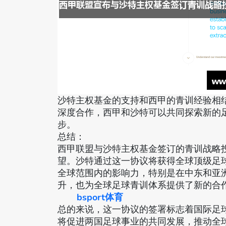
沙特主权基金的支持和西甲的青训经验相
深度合作，西甲和沙特可以共同探索新的
步。
总结：
西甲联盟与沙特主权基金签订的青训战略
望。沙特通过这一协议将获得全球顶级足
全球范围内的影响力，特别是在中东和亚
升，也为全球足球青训体系提供了新的合
bsport体育
总的来说，这一协议的签署标志着国际足
将促进两国足球事业的共同发展，推动全