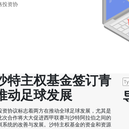
略投资协
沙特主权基金签订青
推动足球发展
投资协议标志着两方在推动全球足球发展，尤其是
此次合作将大大促进西甲联赛与沙特阿拉伯之间的
训系统的改善与发展。沙特主权基金的资金和资源