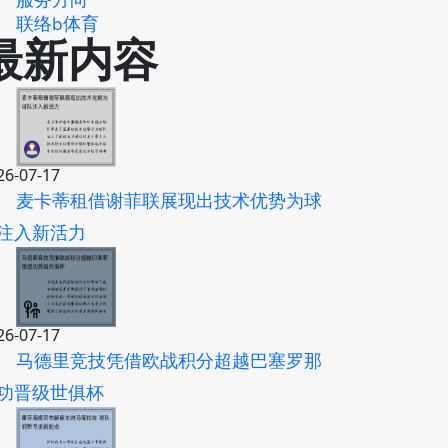
服务方向
联络b体育
最新内容
26-07-17
麦卡蒂租借谢菲联展现出技术优势为球
注入新活力
26-07-17
马德里竞技凭借欧战积分超越巴塞罗那
功晋级世俱杯