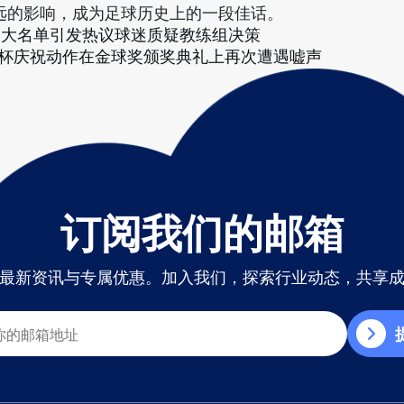
远的影响，成为足球历史上的一段佳话。
赛大名单引发热议球迷质疑教练组决策
杯庆祝动作在金球奖颁奖典礼上再次遭遇嘘声
订阅我们的邮箱
最新资讯与专属优惠。加入我们，探索行业动态，共享