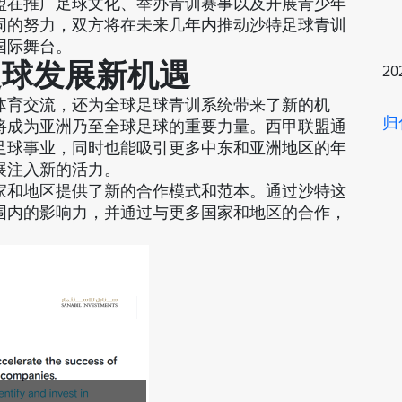
盟在推广足球文化、举办青训赛事以及开展青少年
同的努力，双方将在未来几年内推动沙特足球青训
国际舞台。
足球发展新机遇
20
体育交流，还为全球足球青训系统带来了新的机
归
将成为亚洲乃至全球足球的重要力量。西甲联盟通
足球事业，同时也能吸引更多中东和亚洲地区的年
展注入新的活力。
家和地区提供了新的合作模式和范本。通过沙特这
围内的影响力，并通过与更多国家和地区的合作，