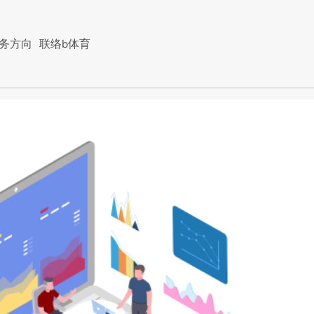
务方向
联络b体育