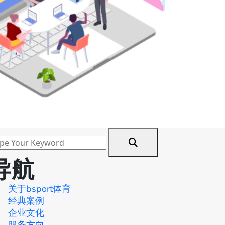
导航
关于bsport体育
经典案例
企业文化