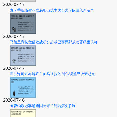
2026-07-17
麦卡蒂租借谢菲联展现出技术优势为球队注入新活力
2026-07-17
马德里竞技凭借欧战积分超越巴塞罗那成功晋级世俱杯
2026-07-17
霍芬海姆宣布解雇主帅马塔拉佐 球队调整寻求新起点
2026-07-16
阿森纳欧冠客场遭国际米兰逆转痛失胜利