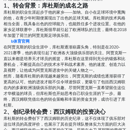
1、转会背景：库杜斯的成名之路
库杜斯的职业生涯起步于他的家乡——加纳。自小在足球环境中熏陶
的他，在青少年时期便展现出了出色的足球天赋。库杜斯的技术风格
相当全面，既具备出色的控球能力，也能胜任多个进攻位置。在他的
家乡足球联赛中，库杜斯很早就引起了欧洲球队的注意，最终在2018
年加盟了荷兰的阿贾克斯足球俱乐部。
b体育官网
在阿贾克斯的职业生涯中，库杜斯逐渐崭露头角，特别是在2020-
2021赛季，他的表现引起了欧洲各大顶级俱乐部的关注。阿贾克斯一
直以来都是培养天才球员的摇篮，库杜斯在这里得到充分的锻炼和比
赛机会，不断提高自己的技术水平和战术素养。他的速度、创造力以
及视野，让他成为阿贾克斯进攻中的关键人物之一。
然而，随着库杜斯的表现越来越突出，阿贾克斯的成绩也逐渐获得了
更高的认可。他的进攻才能不仅令球迷惊叹，更吸引了包括西汉姆联
在内的多家欧洲顶级俱乐部的兴趣。尽管阿贾克斯一直希望留住这位
才华横溢的球员，但库杜斯也开始思考自己职业生涯的下一步。最
终，西汉姆联凭借出色的转会策略和丰富的资金支持，成功引进了库
杜斯。
2、创纪录转会费：西汉姆联的投资决心
库杜斯的转会费创下了西汉姆联的历史纪录，这不仅体现了俱乐部对
这位球员的高度评价，也展示了其在提升球队整体实力方面的巨大决