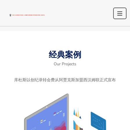
经典案例
Our Projects
库杜斯以创纪录转会费从阿贾克斯加盟西汉姆联正式宣布