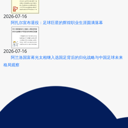
2026-07-16
阿扎尔宣布退役：足球巨星的辉煌职业生涯圆满落幕
2026-07-16
阿兰洛国富蒋光太相继入选国足背后的归化战略与中国足球未来
格局观察