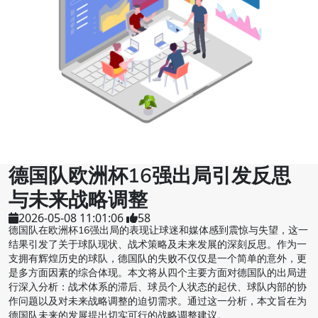
德国队欧洲杯16强出局引发反思
与未来战略调整
2026-05-08 11:01:06
58
德国队在欧洲杯16强出局的表现让球迷和媒体感到震惊与失望，这一
结果引发了关于球队现状、战术策略及未来发展的深刻反思。作为一
支拥有辉煌历史的球队，德国队的失败不仅仅是一个简单的意外，更
是多方面因素的综合体现。本文将从四个主要方面对德国队的出局进
行深入分析：战术体系的滞后、球员个人状态的起伏、球队内部的协
作问题以及对未来战略调整的迫切需求。通过这一分析，本文旨在为
德国队未来的发展提出切实可行的战略调整建议。