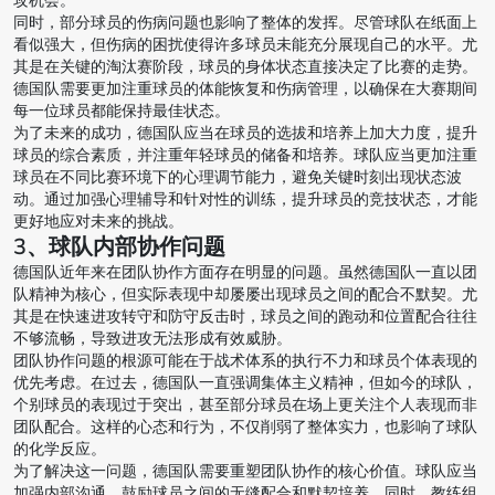
攻机会。
同时，部分球员的伤病问题也影响了整体的发挥。尽管球队在纸面上
看似强大，但伤病的困扰使得许多球员未能充分展现自己的水平。尤
其是在关键的淘汰赛阶段，球员的身体状态直接决定了比赛的走势。
德国队需要更加注重球员的体能恢复和伤病管理，以确保在大赛期间
每一位球员都能保持最佳状态。
为了未来的成功，德国队应当在球员的选拔和培养上加大力度，提升
球员的综合素质，并注重年轻球员的储备和培养。球队应当更加注重
球员在不同比赛环境下的心理调节能力，避免关键时刻出现状态波
动。通过加强心理辅导和针对性的训练，提升球员的竞技状态，才能
更好地应对未来的挑战。
3、球队内部协作问题
德国队近年来在团队协作方面存在明显的问题。虽然德国队一直以团
队精神为核心，但实际表现中却屡屡出现球员之间的配合不默契。尤
其是在快速进攻转守和防守反击时，球员之间的跑动和位置配合往往
不够流畅，导致进攻无法形成有效威胁。
团队协作问题的根源可能在于战术体系的执行不力和球员个体表现的
优先考虑。在过去，德国队一直强调集体主义精神，但如今的球队，
个别球员的表现过于突出，甚至部分球员在场上更关注个人表现而非
团队配合。这样的心态和行为，不仅削弱了整体实力，也影响了球队
的化学反应。
为了解决这一问题，德国队需要重塑团队协作的核心价值。球队应当
加强内部沟通，鼓励球员之间的无缝配合和默契培养。同时，教练组