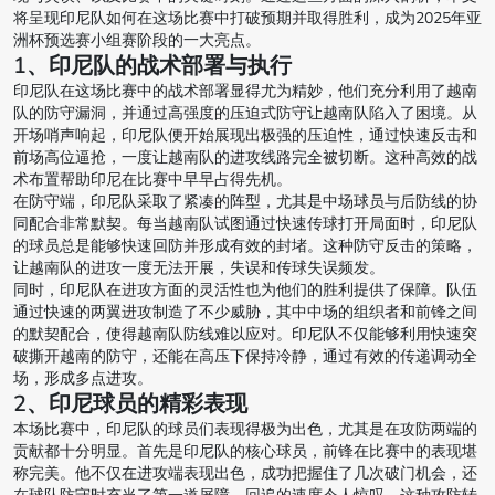
将呈现印尼队如何在这场比赛中打破预期并取得胜利，成为2025年亚
洲杯预选赛小组赛阶段的一大亮点。
1、印尼队的战术部署与执行
印尼队在这场比赛中的战术部署显得尤为精妙，他们充分利用了越南
队的防守漏洞，并通过高强度的压迫式防守让越南队陷入了困境。从
开场哨声响起，印尼队便开始展现出极强的压迫性，通过快速反击和
前场高位逼抢，一度让越南队的进攻线路完全被切断。这种高效的战
术布置帮助印尼在比赛中早早占得先机。
在防守端，印尼队采取了紧凑的阵型，尤其是中场球员与后防线的协
同配合非常默契。每当越南队试图通过快速传球打开局面时，印尼队
的球员总是能够快速回防并形成有效的封堵。这种防守反击的策略，
让越南队的进攻一度无法开展，失误和传球失误频发。
同时，印尼队在进攻方面的灵活性也为他们的胜利提供了保障。队伍
通过快速的两翼进攻制造了不少威胁，其中中场的组织者和前锋之间
的默契配合，使得越南队防线难以应对。印尼队不仅能够利用快速突
破撕开越南的防守，还能在高压下保持冷静，通过有效的传递调动全
场，形成多点进攻。
2、印尼球员的精彩表现
本场比赛中，印尼队的球员们表现得极为出色，尤其是在攻防两端的
贡献都十分明显。首先是印尼队的核心球员，前锋在比赛中的表现堪
称完美。他不仅在进攻端表现出色，成功把握住了几次破门机会，还