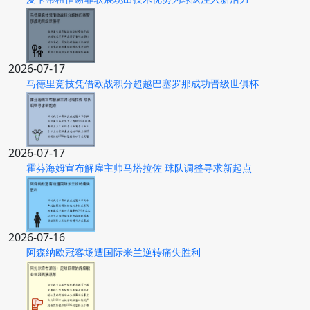
2026-07-17
马德里竞技凭借欧战积分超越巴塞罗那成功晋级世俱杯
2026-07-17
霍芬海姆宣布解雇主帅马塔拉佐 球队调整寻求新起点
2026-07-16
阿森纳欧冠客场遭国际米兰逆转痛失胜利