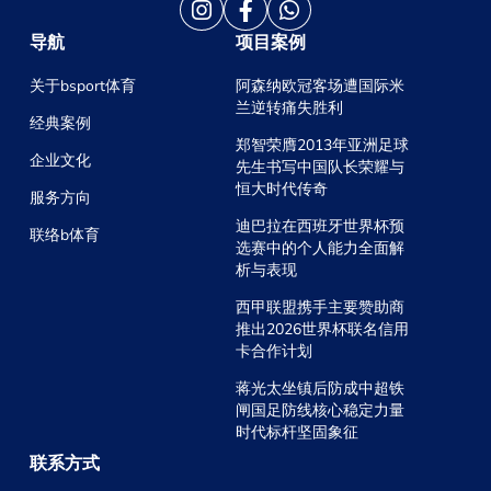
导航
项目案例
关于bsport体育
阿森纳欧冠客场遭国际米
兰逆转痛失胜利
经典案例
郑智荣膺2013年亚洲足球
企业文化
先生书写中国队长荣耀与
恒大时代传奇
服务方向
迪巴拉在西班牙世界杯预
联络b体育
选赛中的个人能力全面解
析与表现
西甲联盟携手主要赞助商
推出2026世界杯联名信用
卡合作计划
蒋光太坐镇后防成中超铁
闸国足防线核心稳定力量
时代标杆坚固象征
联系方式