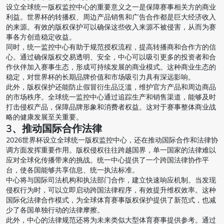
设立全球统一版权监控中心的重要意义之一是保障赛事相关方的商业
利益。世界杯的转播权、周边产品销售和广告合作都是巨大经济收入
的来源。有效的版权保护可以确保这些收入来源不被侵害，从而为赛
事各方创造稳定收益。
同时，统一监控中心有助于规范授权流程，提高转播商和合作方的信
心。通过确保版权交易透明、安全，中心可以吸引更多的投资者和合
作伙伴加入赛事生态，形成可持续发展的商业模式。这种商业生态的
稳定，对世界杯的长期品牌价值和市场吸引力具有深远影响。
此外，版权保护还能防止假冒衍生品泛滥，维护官方产品和周边商品
的市场秩序。全球统一监控中心通过追踪生产和销售渠道，能够及时
打击侵权产品，保障品牌形象和消费者权益。这对于赛事整体商业战
略的健康发展至关重要。
3、推动国际合作法律
2026世界杯设立全球统一版权监控中心，还在推动国际合作和法律协
调方面发挥重要作用。版权侵权往往跨越国界，单一国家的法律难以
应对全球化传播带来的挑战。统一中心提供了一个跨国法律协作平
台，使各国能够共享信息、统一执法标准。
中心将与国际司法机构和执法部门合作，建立快速响应机制。当发现
侵权行为时，可以立即启动跨国法律程序，有效提升维权效率。这种
国际化法律合作模式，为全球体育赛事版权保护提供了新范式，也减
少了各国单独行动的法律摩擦。
此外，中心的法律规范还将为未来类似大型体育赛事提供参考。通过