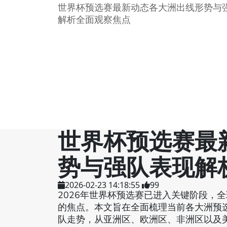
世界杯预选赛最新动态各大洲出线形势与
解析全面观察焦点
世界杯预选赛最
势与强队表现解
2026-02-23 14:18:55
99
2026年世界杯预选赛已进入关键阶段，
的焦点。本文旨在全面梳理当前各大洲预
队走势，从亚洲区、欧洲区、非洲区以及