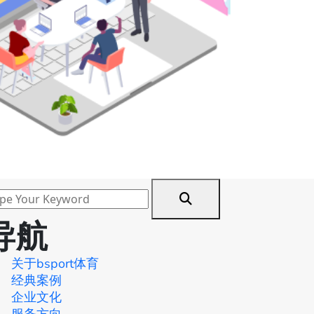
导航
关于bsport体育
经典案例
企业文化