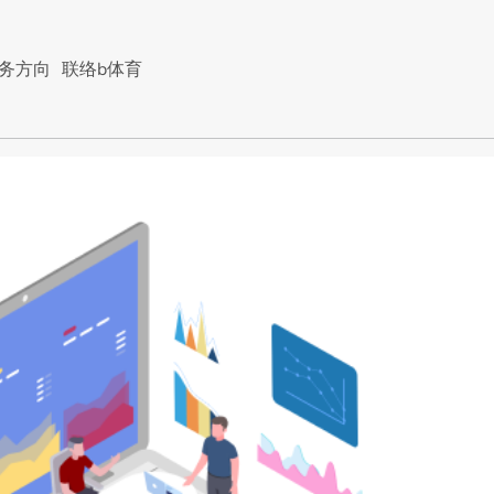
务方向
联络b体育