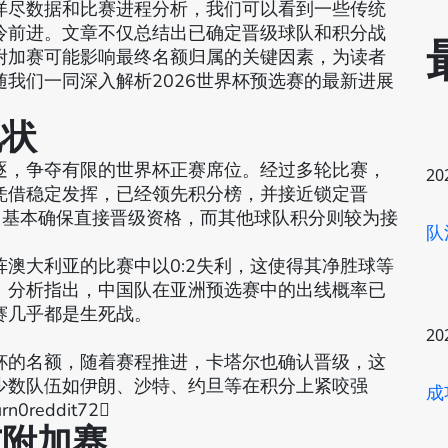
详尽数据和比赛进程分析，我们可以看到一些传统
冷前进。文章不仅总结出已确定晋级球队和积分战
附加赛可能影响最终名额归属的关键因素，为读者
我们一同深入解析2026世界杯预选赛的最新进展
现状
逐，争夺有限的世界杯正赛席位。经过多轮比赛，
20
凭借稳定发挥，已经领先积分榜，并接近锁定晋
，基本确保直接晋级资格，而其他球队积分则较为接
队
澳大利亚的比赛中以0:2失利，这使得其净胜球等
。分析指出，中国队在亚洲预选赛中的出线概率已
赛几乎都是生死战。
20
杯的名额，随着赛程推进，卡塔尔也确认晋级，这
少数队伍如伊朗、沙特、约旦等在积分上紧咬强
成
reddit72
与附加赛