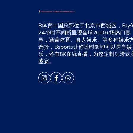
B体育中国总部位于北京市西城区，Bty
24小时不间断呈现全球2000+场热门赛
事，涵盖体育、真人娱乐、等多种娱乐
选择，Bsports让你随时随地可以尽享娱
乐，还有8K在线直播，为您定制沉浸式
盛宴。