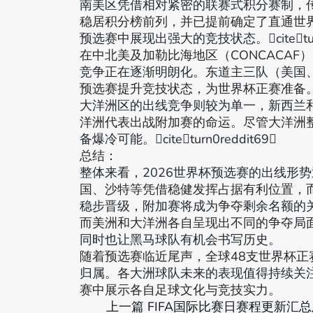
南美区凭借相对紧密的联赛式积分赛制，
稳居积分榜前列，并已提前确定了直通世
预选赛中展现出强大的竞技状态。citeturn0
在中北美及加勒比海地区（CONCACA
竞争正在逐渐明朗化。东道主三队（美国
预选赛提升竞技状态，为世界杯正赛准备。cite
大洋洲区的出线竞争则较为单一，新西兰
洋洲代表出战附加赛的命运。尽管大洋洲
备爆冷可能。citeturn0reddit69
总结：
整体来看，2026世界杯预选赛的出线形
国、沙特等凭借稳健发挥占据有利位置，
稳步晋级，附加赛将成为争夺剩余名额的
而美洲和大洋洲各自呈现出不同的争夺局
同时也让黑马球队有机会书写历史。
随着预选赛临近尾声，全球48支世界杯
归属。各大洲球队未来的表现值得持续关
赛中展示各自足球文化与竞技实力。
上一篇
FIFA国际比赛日赛程更新汇