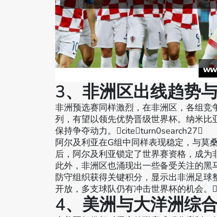
3、非洲区出线趋势
非洲预选赛同样激烈，在非洲区，各组竞
列，有望以领先优势晋级世界杯。纳米比
保持争夺动力。citeturn0search27
阿尔及利亚在G组中同样表现稳定，与莫
后，阿尔及利亚锁定了世界赛资格，成为非洲赛区的
此外，非洲区也涌现出一些备受关注的黑
防守组织获得关键积分，显示出非洲足球
开放，多支球队仍有冲击世界杯的机会。cite
4、美洲与大洋洲综