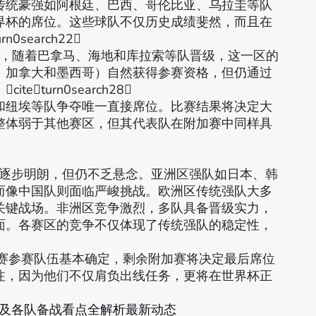
传统豪强如阿根廷、巴西、哥伦比亚、乌拉圭等队
界杯的席位。这些球队不仅历史成绩斐然，而且在
search22
F），随着巴拿马、海地和库拉索等队晋级，这一区的
、加拿大和墨西哥）自然获得参赛资格，但仍通过
turn0search28
和纽埃等队争夺唯一直接席位。比赛结果将决定大
整体弱于其他赛区，但其代表队在附加赛中同样具
势逐步明朗，但仍不乏悬念。亚洲区强队如日本、韩
而像中国队则面临严峻挑战。欧洲区传统强队大多
关键战场。非洲区竞争激烈，多队具备晋级实力，
面。各赛区的竞争不仅体现了传统强队的稳定性，
正赛参赛队伍基本确定，剩余附加赛将决定最后席位
注，因为他们不仅肩负出线任务，更将在世界杯正
总及各队备战看点全解析最新动态