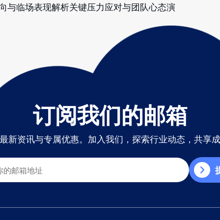
向与临场表现解析关键压力应对与团队心态演
订阅我们的邮箱
最新资讯与专属优惠。加入我们，探索行业动态，共享