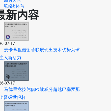
服务方向
联络b体育
最新内容
26-07-17
麦卡蒂租借谢菲联展现出技术优势为球
注入新活力
26-07-17
马德里竞技凭借欧战积分超越巴塞罗那
功晋级世俱杯