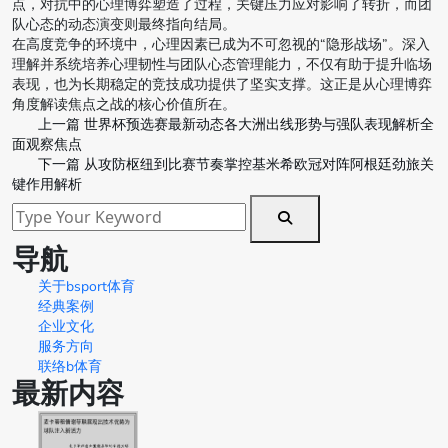
点，对抗中的心理博弈塑造了过程，关键压力应对影响了转折，而团
队心态的动态演变则最终指向结局。
在高度竞争的环境中，心理因素已成为不可忽视的“隐形战场”。深入
理解并系统培养心理韧性与团队心态管理能力，不仅有助于提升临场
表现，也为长期稳定的竞技成功提供了坚实支撑。这正是从心理博弈
角度解读焦点之战的核心价值所在。
上一篇
世界杯预选赛最新动态各大洲出线形势与强队表现解析全
面观察焦点
下一篇
从攻防枢纽到比赛节奏掌控基米希欧冠对阵阿根廷劲旅关
键作用解析
导航
关于bsport体育
经典案例
企业文化
服务方向
联络b体育
最新内容