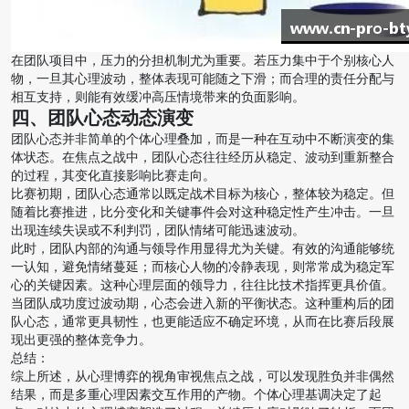
在团队项目中，压力的分担机制尤为重要。若压力集中于个别核心人
物，一旦其心理波动，整体表现可能随之下滑；而合理的责任分配与
相互支持，则能有效缓冲高压情境带来的负面影响。
四、团队心态动态演变
团队心态并非简单的个体心理叠加，而是一种在互动中不断演变的集
体状态。在焦点之战中，团队心态往往经历从稳定、波动到重新整合
的过程，其变化直接影响比赛走向。
比赛初期，团队心态通常以既定战术目标为核心，整体较为稳定。但
随着比赛推进，比分变化和关键事件会对这种稳定性产生冲击。一旦
出现连续失误或不利判罚，团队情绪可能迅速波动。
此时，团队内部的沟通与领导作用显得尤为关键。有效的沟通能够统
一认知，避免情绪蔓延；而核心人物的冷静表现，则常常成为稳定军
心的关键因素。这种心理层面的领导力，往往比技术指挥更具价值。
当团队成功度过波动期，心态会进入新的平衡状态。这种重构后的团
队心态，通常更具韧性，也更能适应不确定环境，从而在比赛后段展
现出更强的整体竞争力。
总结：
综上所述，从心理博弈的视角审视焦点之战，可以发现胜负并非偶然
结果，而是多重心理因素交互作用的产物。个体心理基调决定了起