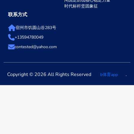
闸国足防线核心稳定力量
时代标杆坚固象征
联系方式
宿州市饥圆山谷283号
+13594780049
contested@yahoo.com
Copyright © 2026 All Rights Reserved
.
b体育app