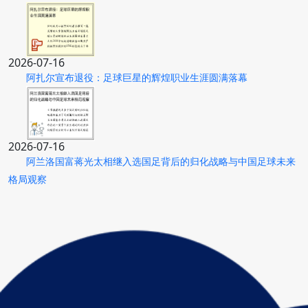
2026-07-16
阿扎尔宣布退役：足球巨星的辉煌职业生涯圆满落幕
2026-07-16
阿兰洛国富蒋光太相继入选国足背后的归化战略与中国足球未来
格局观察